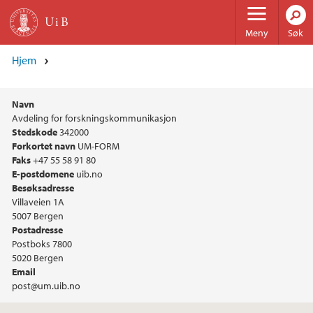
Hopp til hovedinnhold
Meny
Søk
Hjem
Navn
Hovedinnhold
Avdeling for forskningskommunikasjon
Stedskode
342000
Forkortet navn
UM-FORM
Faks
+47 55 58 91 80
E-postdomene
uib.no
Besøksadresse
Villaveien 1A
5007
Bergen
Postadresse
Postboks 7800
5020
Bergen
Email
post@um.uib.no