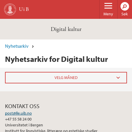
Hopp til hovedinnhold
Meny
Søk
Digital kultur
Nyhetsarkiv
Nyhetsarkiv for Digital kultur
2025
mars (1)
KONTAKT OSS
januar (1)
post@lle.uib.no
+47 55 58 24 00
2024
Universitetet i Bergen
Institutt for lingvistiske, litterære og estetiske studier