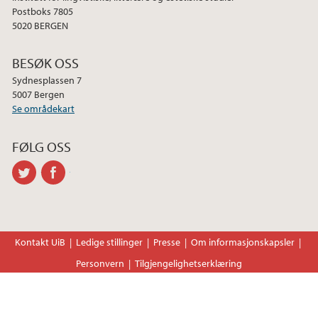
Postboks 7805
2023
5020 BERGEN
2022
BESØK OSS
Sydnesplassen 7
2021
5007 Bergen
Se områdekart
2020
FØLG OSS
2019
twitter
facebook
2018
2017
Kontakt UiB
Ledige stillinger
Presse
Om informasjonskapsler
Personvern
Tilgjengelighetserklæring
2016
2015