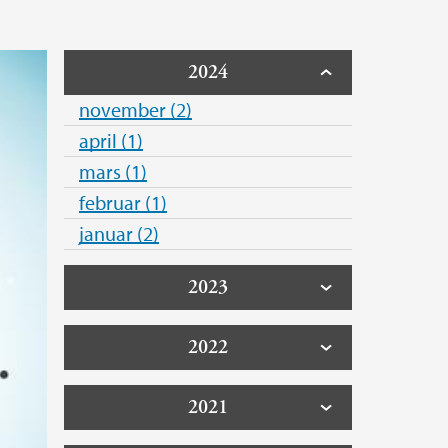
2024
november (2)
april (1)
mars (1)
februar (1)
januar (2)
2023
2022
2021