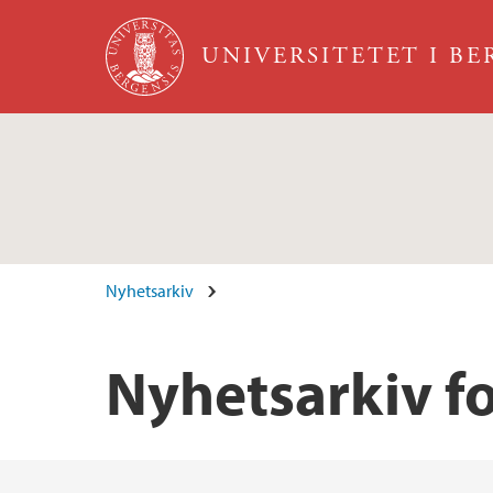
Hopp til hovedinnhold
UNIVERSITETET I B
Nyhetsarkiv
Nyhetsarkiv fo