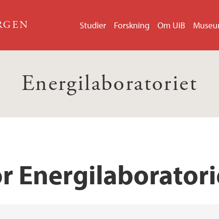
ERGEN
Studier
Forskning
Om UiB
Muse
Energilaboratoriet
r Energilaboratori