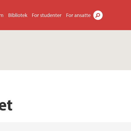
um
Bibliotek
For studenter
For ansatte
Søk
et