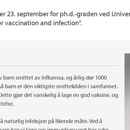
er 23. september for ph.d.-graden ved Unive
r vaccination and infection".
 barn smittet av influensa, og årlig dør 1000
å barn er den viktigste smittekilden i samfunnet.
Dette gjør det vanskelig å lage en god vaksine, og
telse.
 naturlig infeksjon på likende måte. Ved å
barn kan vi lære om immunforsvaret hos syke