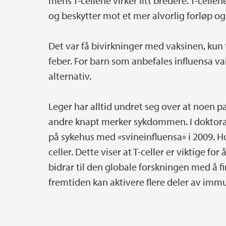
mens T-cellene virker litt bredere. T-cellen
og beskytter mot et mer alvorlig forløp og
Det var få bivirkninger med vaksinen, kun te
feber. For barn som anbefales influensa v
alternativ.
Leger har alltid undret seg over at noen pa
andre knapt merker sykdommen. I doktora
på sykehus med «svineinfluensa» i 2009. Ho
celler. Dette viser at T-celler er viktige f
bidrar til den globale forskningen med å f
fremtiden kan aktivere flere deler av immun