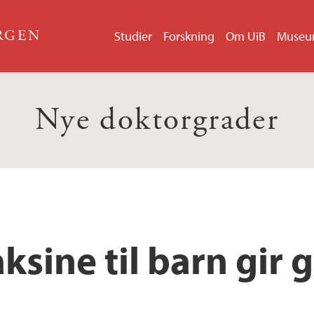
ERGEN
Studier
Forskning
Om UiB
Muse
Nye doktorgrader
ksine til barn gir 