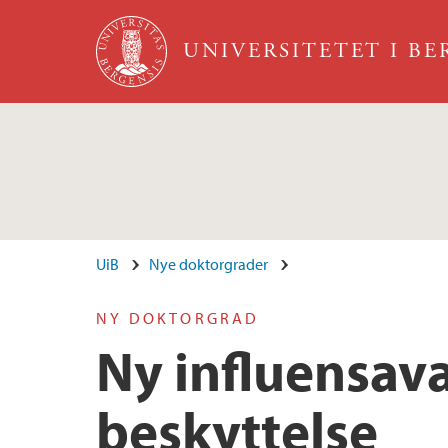
Hopp til hovedinnhold
UNIVERSITETET I B
UiB
Nye doktorgrader
NY DOKTORGRAD
Ny influensava
beskyttelse