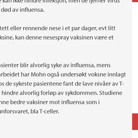
e kan ikke hindre infeksjon, men de fjerner virus
 død av influensa.
tt eller rennende nese i et par dager, evt litt
aksine, kan denne nesespray vaksinen være et
sienter blir alvorlig syke av influensa, mens
rbeidet har Mohn også undersøkt voksne innlagt
s de sykeste pasientene fant de lave nivåer av T-
or å hindre alvorlig forløp av sykdommen. Studiene
inne bedre vaksiner mot influensa som i
forsvaret, bla T-celler.