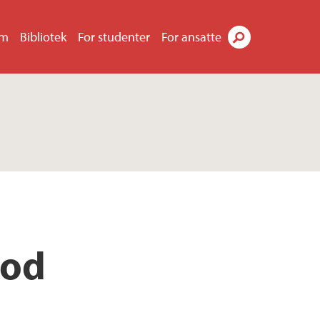
um
Bibliotek
For studenter
For ansatte
Søk
god