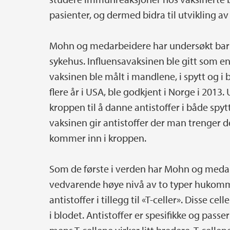
pasienter, og dermed bidra til utvikling a
Mohn og medarbeidere har undersøkt barn
sykehus. Influensavaksinen ble gitt som e
vaksinen ble målt i mandlene, i spytt og i
flere år i USA, ble godkjent i Norge i 2013
kroppen til å danne antistoffer i både spytt
vaksinen gir antistoffer der man trenger 
kommer inn i kroppen.
Som de første i verden har Mohn og medar
vedvarende høye nivå av to typer hukomm
antistoffer i tillegg til «T-celler». Disse ce
i blodet. Antistoffer er spesifikke og pass