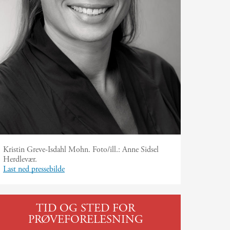
Kristin Greve-Isdahl Mohn.
Foto/ill.:
Anne Sidsel
Herdlevær.
Last ned pressebilde
TID OG STED FOR
PRØVEFORELESNING