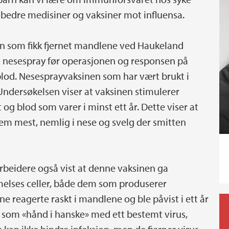
v bedre medisiner og vaksiner mot influensa.
 som fikk fjernet mandlene ved Haukeland
n nesespray før operasjonen og responsen på
 blod. Nesesprayvaksinen som har vært brukt i
. Undersøkelsen viser at vaksinen stimulerer
 og blod som varer i minst ett år. Dette viser at
dem mest, nemlig i nese og svelg der smitten
beidere også vist at denne vaksinen ga
elses celler, både dem som produserer
llene reagerte raskt i mandlene og ble påvist i ett år
er som «hånd i hanske» med ett bestemt virus,