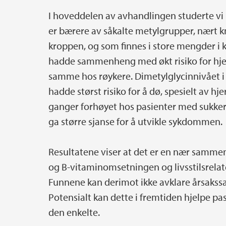
I hoveddelen av avhandlingen studerte vi 
er bærere av såkalte metylgrupper, nært kn
kroppen, og som finnes i store mengder i kj
hadde sammenheng med økt risiko for hjert
samme hos røykere. Dimetylglycinnivået i 
hadde størst risiko for å dø, spesielt av hj
ganger forhøyet hos pasienter med sukkers
ga større sjanse for å utvikle sykdommen.
Resultatene viser at det er en nær samme
og B-vitaminomsetningen og livsstilsrelat
Funnene kan derimot ikke avklare årsaks
Potensialt kan dette i fremtiden hjelpe pas
den enkelte.