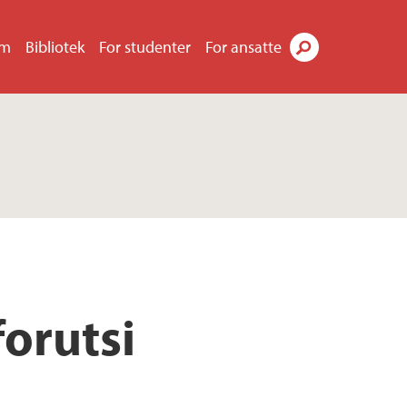
um
Bibliotek
For studenter
For ansatte
Søk
orutsi