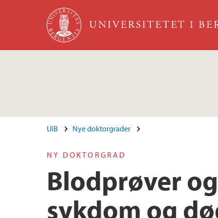
Hopp til hovedinnhold
UNIVERSITETET I B
UiB
Nye doktorgrader
NY DOKTORGRAD
Blodprøver og
sykdom og dø