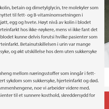
kolin, betain og dimetylglycin, tre molekyler som
yttet til fett- og B-vitaminomsetningen i
øtt, egg og hvete. Høyt nivå av kolin i blodet
einfarkt hos ikke-røykere, mens vi ikke fant det
blodet kunne delvis forutsi hvilke pasienter som
erteinfarkt. Betainutskillelsen i urin var mange
yke, og økt utskillelse hos dem uten sukkersyke
nheng mellom næringsstoffer som inngår i fett-
ert sykdom som sukkersyke, hjerteinfarkt og død.
sammenhengene, noe vi arbeider videre med.
ienter til et sunnere kosthold, skreddersydd for