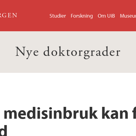
ERGEN
Studier
Forskning
Om UiB
Muse
Nye doktorgrader
 medisinbruk kan f
d