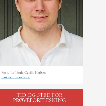
Foto/ill.:
Linda Cecilie Karlsen
Last ned pressebilde
TID OG STED FOR
PRØVEFORELESNING