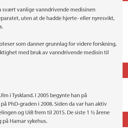
en svært vanlige vanndrivende medisinen
aratet, uten at de hadde hjerte- eller nyresvikt,
ø.
oteser som danner grunnlag for videre forskning,
rsiktighet med bruk av vanndrivende medisin til
lm i Tyskland. I 2005 begynte han på
på PhD-graden i 2008. Siden da var han aktiv
lingen og UiB frem til 2015. De siste 1 ½ årene
g på Hamar sykehus.