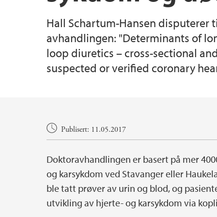
Hall Schartum-Hansen disputerer ti
avhandlingen: "Determinants of lon
loop diuretics – cross-sectional an
suspected or verified coronary hear
Hovedinnhold
Publisert: 11.05.2017
Doktoravhandlingen er basert på mer 4000
og karsykdom ved Stavanger eller Haukela
ble tatt prøver av urin og blod, og pasien
utvikling av hjerte- og karsykdom via koplin