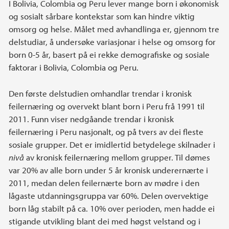
I Bolivia, Colombia og Peru lever mange born i økonomisk
og sosialt sårbare kontekstar som kan hindre viktig
omsorg og helse. Målet med avhandlinga er, gjennom tre
delstudiar, å undersøke variasjonar i helse og omsorg for
born 0-5 år, basert på ei rekke demografiske og sosiale
faktorar i Bolivia, Colombia og Peru.
Den første delstudien omhandlar trendar i kronisk
feilernæring og overvekt blant born i Peru frå 1991 til
2011. Funn viser nedgåande trendar i kronisk
feilernæring i Peru nasjonalt, og på tvers av dei fleste
sosiale grupper. Det er imidlertid betydelege skilnader i
nivå
av kronisk feilernæring mellom grupper. Til dømes
var 20% av alle born under 5 år kronisk underernærte i
2011, medan delen feilernærte born av mødre i den
lågaste utdanningsgruppa var 60%. Delen overvektige
born låg stabilt på ca. 10% over perioden, men hadde ei
stigande utvikling blant dei med høgst velstand og i