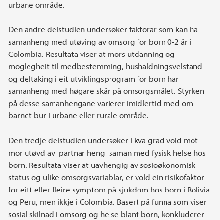
urbane område.
Den andre delstudien undersøker faktorar som kan ha
samanheng med utøving av omsorg for born 0-2 år i
Colombia. Resultata viser at mors utdanning og
moglegheit til medbestemming, hushaldningsvelstand
og deltaking i eit utviklingsprogram for born har
samanheng med høgare skår på omsorgsmålet. Styrken
på desse samanhengane varierer imidlertid med om
barnet bur i urbane eller rurale område.
Den tredje delstudien undersøker i kva grad vold mot
mor utøvd av partnar heng saman med fysisk helse hos
born. Resultata viser at uavhengig av sosioøkonomisk
status og ulike omsorgsvariablar, er vold ein risikofaktor
for eitt eller fleire symptom på sjukdom hos born i Bolivia
og Peru, men ikkje i Colombia. Basert på funna som viser
sosial skilnad i omsorg og helse blant born, konkluderer