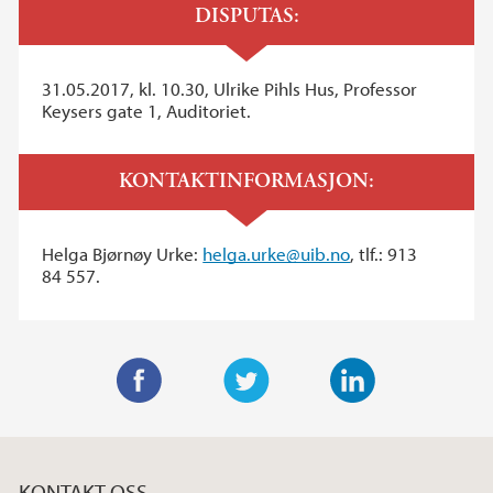
DISPUTAS:
31.05.2017, kl. 10.30, Ulrike Pihls Hus, Professor
Keysers gate 1, Auditoriet.
KONTAKTINFORMASJON:
Helga Bjørnøy Urke:
helga.urke@uib.no
, tlf.: 913
84 557.
F
T
L
a
w
i
c
i
n
KONTAKT OSS