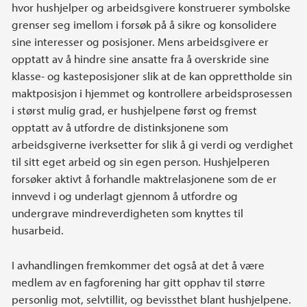
hvor hushjelper og arbeidsgivere konstruerer symbolske
grenser seg imellom i forsøk på å sikre og konsolidere
sine interesser og posisjoner. Mens arbeidsgivere er
opptatt av å hindre sine ansatte fra å overskride sine
klasse- og kasteposisjoner slik at de kan opprettholde sin
maktposisjon i hjemmet og kontrollere arbeidsprosessen
i størst mulig grad, er hushjelpene først og fremst
opptatt av å utfordre de distinksjonene som
arbeidsgiverne iverksetter for slik å gi verdi og verdighet
til sitt eget arbeid og sin egen person. Hushjelperen
forsøker aktivt å forhandle maktrelasjonene som de er
innvevd i og underlagt gjennom å utfordre og
undergrave mindreverdigheten som knyttes til
husarbeid.
I avhandlingen fremkommer det også at det å være
medlem av en fagforening har gitt opphav til større
personlig mot, selvtillit, og bevissthet blant hushjelpene.