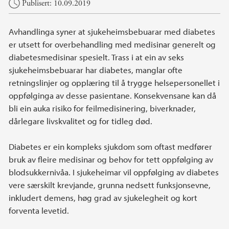
Hovedinnhold
Publisert: 10.09.2019
Avhandlinga syner at sjukeheimsbebuarar med diabetes
er utsett for overbehandling med medisinar generelt og
diabetesmedisinar spesielt. Trass i at ein av seks
sjukeheimsbebuarar har diabetes, manglar ofte
retningslinjer og opplæring til å trygge helsepersonellet i
oppfølginga av desse pasientane. Konsekvensane kan då
bli ein auka risiko for feilmedisinering, biverknader,
dårlegare livskvalitet og for tidleg død.
Diabetes er ein kompleks sjukdom som oftast medfører
bruk av fleire medisinar og behov for tett oppfølging av
blodsukkernivåa. I sjukeheimar vil oppfølging av diabetes
vere særskilt krevjande, grunna nedsett funksjonsevne,
inkludert demens, høg grad av sjukelegheit og kort
forventa levetid.