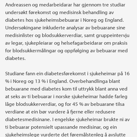
Andreassen og medarbeidarar har gjennom tre studiar
undersøkt førekomst og medisinsk behandling av
diabetes hos sjukeheimsbebuarar i Noreg og England.
Undersøkingane inkluderte analysar av bebuarane sine
medisinlister og blodsukkerverdiar, samt gruppeintervju
av legar, sjukepleiarar og helsefagarbeidarar om praksis
for blodsukkermålingar og oppfølging av bebuarar med
diabetes.
Studiane fann ein diabetesførekomst i sjukeheimar på 16
% i Noreg og 13 % i England. Overbehandlinga blant
bebuarane med diabetes kom til uttrykk blant anna ved
at seks av ti bebuarar i norske sjukeheimar hadde farleg
låge blodsukkerverdiar, og for 45 % av bebuarane tilsa
verdiane at ein bør vurdere å fjerne eller redusere
diabetesmedisinane. I engelske sjukeheimar brukte ni av
ti bebuarar potensielt upassande medisinar, og ein
sjukeheimslege vurderte det føremålstenleg å avslutte