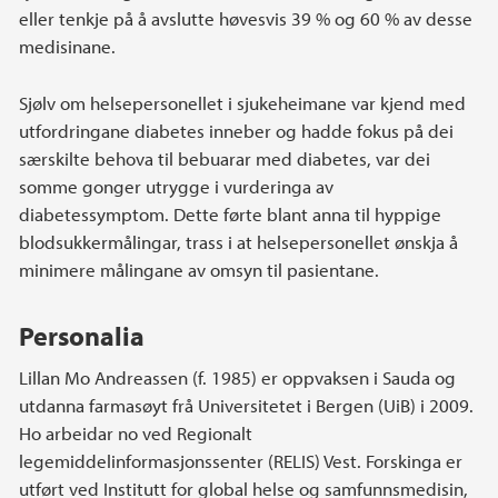
eller tenkje på å avslutte høvesvis 39 % og 60 % av desse
medisinane.
Sjølv om helsepersonellet i sjukeheimane var kjend med
utfordringane diabetes inneber og hadde fokus på dei
særskilte behova til bebuarar med diabetes, var dei
somme gonger utrygge i vurderinga av
diabetessymptom. Dette førte blant anna til hyppige
blodsukkermålingar, trass i at helsepersonellet ønskja å
minimere målingane av omsyn til pasientane.
Personalia
Lillan Mo Andreassen (f. 1985) er oppvaksen i Sauda og
utdanna farmasøyt frå Universitetet i Bergen (UiB) i 2009.
Ho arbeidar no ved Regionalt
legemiddelinformasjonssenter (RELIS) Vest. Forskinga er
utført ved Institutt for global helse og samfunnsmedisin,