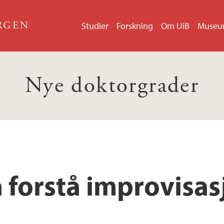
ERGEN
Studier
Forskning
Om UiB
Muse
Nye doktorgrader
n forstå improvisa