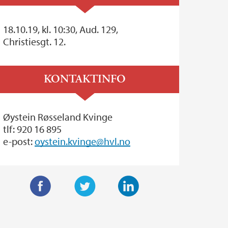
18.10.19, kl. 10:30, Aud. 129,
Christiesgt. 12.
KONTAKTINFO
Øystein Røsseland Kvinge
tlf: 920 16 895
e-post:
oystein.kvinge@hvl.no
F
T
L
a
w
i