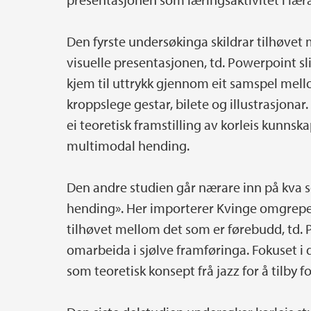
Den fyrste undersøkinga skildrar tilhøve
visuelle presentasjonen, td. Powerpoint sl
kjem til uttrykk gjennom eit samspel mellom
kroppslege gestar, bilete og illustrasjonar.
ei teoretisk framstilling av korleis kunnska
multimodal hending.
Den andre studien går nærare inn på kva 
hending». Her importerer Kvinge omgrepet 
tilhøvet mellom det som er førebudd, td. Po
omarbeida i sjølve framføringa. Fokuset i
som teoretisk konsept frå jazz for å tilby 