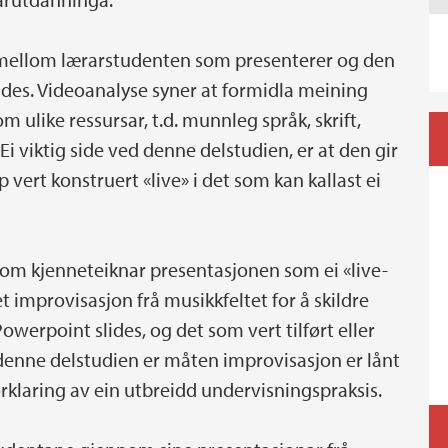
t mellom lærarstudenten som presenterer og den
ides. Videoanalyse syner at formidla meining
 ulike ressursar, t.d. munnleg språk, skrift,
 Ei viktig side ved denne delstudien, er at den gir
p vert konstruert «live» i det som kan kallast ei
som kjenneteiknar presentasjonen som ei «live-
improvisasjon frå musikkfeltet for å skildre
werpoint slides, og det som vert tilført eller
 denne delstudien er måten improvisasjon er lånt
forklaring av ein utbreidd undervisningspraksis.