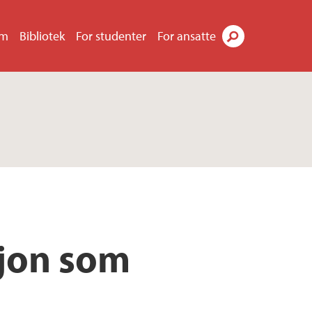
um
Bibliotek
For studenter
For ansatte
Søk
sjon som