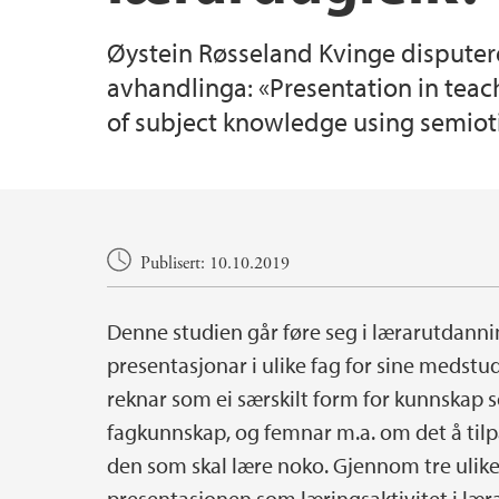
Øystein Røsseland Kvinge disputere
avhandlinga: «Presentation in teac
of subject knowledge using semioti
Hovedinnhold
Publisert: 10.10.2019
Denne studien går føre seg i lærarutdann
presentasjonar i ulike fag for sine medstud
reknar som ei særskilt form for kunnskap 
fagkunnskap, og femnar m.a. om det å tilpas
den som skal lære noko. Gjennom tre ulik
presentasjonen som læringsaktivitet i læ