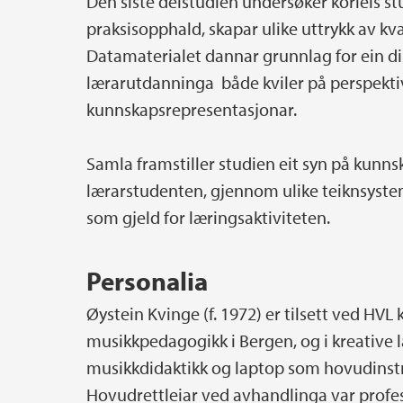
Den siste delstudien undersøker korleis s
praksisopphald, skapar ulike uttrykk av kv
Datamaterialet dannar grunnlag for ein dis
lærarutdanninga både kviler på perspekti
kunnskapsrepresentasjonar.
Samla framstiller studien eit syn på kunn
lærarstudenten, gjennom ulike teiknsys
som gjeld for læringsaktiviteten.
Personalia
Øystein Kvinge (f. 1972) er tilsett ved HVL
musikkpedagogikk i Bergen, og i kreative 
musikkdidaktikk og laptop som hovudinst
Hovudrettleiar ved avhandlinga var profess