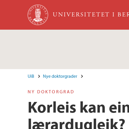
Hopp til hovedinnhold
UNIVERSITETET I B
UiB
Nye doktorgrader
NY DOKTORGRAD
Korleis kan ei
lærardugleik?