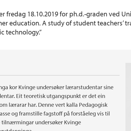
r fredag 18.10.2019 for ph.d.-graden ved Un
her education. A study of student teachers’ 
c technology.”
inga kor Kvinge undersøker lærarstudentar sine
entar. Eit teoretisk utgangspunkt er det ein
som lærarar har. Denne vert kalla Pedagogisk
se og framstille fagstoff på forståeleg vis til
e tilnærmingar undersøker Kvinge
rarutdanninga.