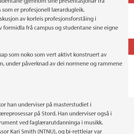
tudentane gjennom sine presentasjonar frå
a som er profesjonell lærardugleik.
kusjon av korleis profesjonsforståing i
v formidla frå campus og studentane sine eigne
skap som noko som vert aktivt konstruert av
tem, under påverknad av dei normene og rammene
 kor han underviser på masterstudiet i
læreprosessar på Stord. Han underviser også i
rument ved faglærarutdanninga i musikk.
or Kari Smith (NTNU), og bi-rettleiar var