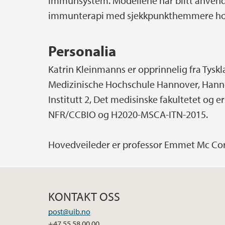
immunsystem. Modellene har blitt anvendt
immunterapi med sjekkpunkthemmere hos 
Personalia
Katrin Kleinmanns er opprinnelig fra Tysk
Medizinische Hochschule Hannover, Hannov
Institutt 2, Det medisinske fakultetet og e
NFR/CCBIO og H2020-MSCA-ITN-2015.
Hovedveileder er professor Emmet Mc Corm
KONTAKT OSS
post@uib.no
+47 55 58 00 00