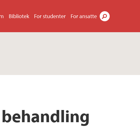
um
Bibliotek
For studenter
For ansatte
Søk
e behandling