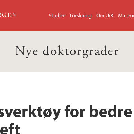
ERGEN
Studier
Forskning
Om UiB
Muse
Nye doktorgrader
sverktøy for bedr
eft