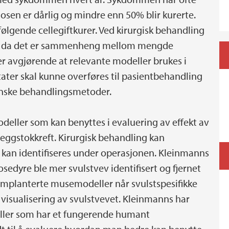
sen er dårlig og mindre enn 50% blir kurerte.
gende cellegiftkurer. Ved kirurgisk behandling
tvev, da det er sammenheng mellom mengde
r avgjørende at relevante modeller brukes i
ltater skal kunne overføres til pasientbehandling
sinske behandlingsmetoder.
deller som kan benyttes i evaluering av effekt av
eggstokkreft. Kirurgisk behandling kan
e kan identifiseres under operasjonen. Kleinmanns
edyre ble mer svulstvev identifisert og fjernet
 implanterte musemodeller når svulstspesifikke
t visualisering av svulstvevet. Kleinmanns har
deller som har et fungerende humant