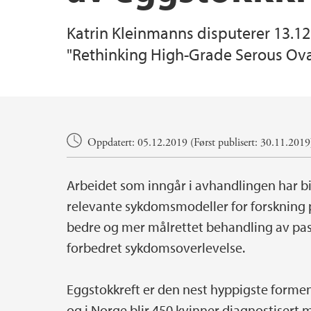
Katrin Kleinmanns disputerer 13.12
"Rethinking High-Grade Serous Ova
Hovedinnhold
Oppdatert: 05.12.2019 (Først publisert: 30.11.2019
Arbeidet som inngår i avhandlingen har bidr
relevante sykdomsmodeller for forskning 
bedre og mer målrettet behandling av pasi
forbedret sykdomsoverlevelse.
Eggstokkreft er den nest hyppigste formen 
og i Norge blir 450 kvinner diagnostiser