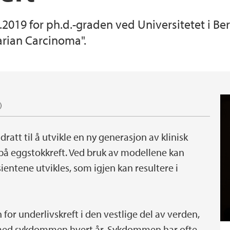
.2019 for ph.d.-graden ved Universitetet i 
rian Carcinoma".
)
att til å utvikle en ny generasjon av klinisk
på eggstokkreft. Ved bruk av modellene kan
entene utvikles, som igjen kan resultere i
for underlivskreft i den vestlige del av verden,
t med sykdommen hvert år. Sykdommen har ofte