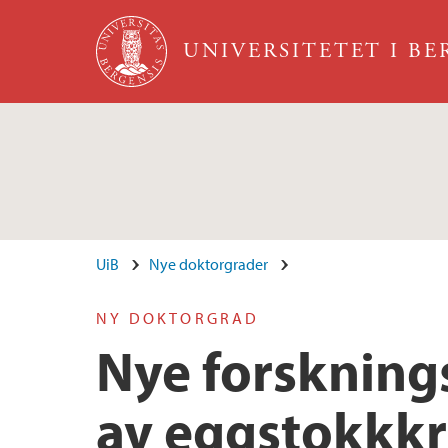
Hopp til hovedinnhold
UNIVERSITETET I B
UiB
Nye doktorgrader
NY DOKTORGRAD
Nye forskning
av eggstokkkr