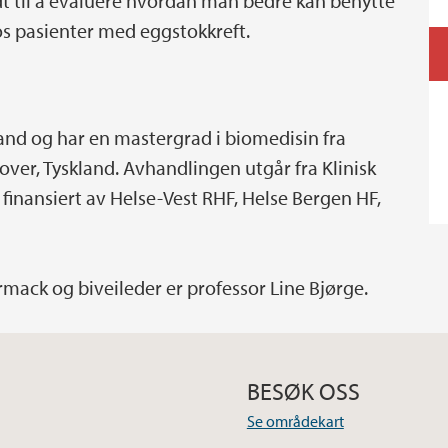
 til å evaluere hvordan man bedre kan benytte
pasienter med eggstokkreft.
land og har en mastergrad i biomedisin fra
er, Tyskland. Avhandlingen utgår fra Klinisk
r finansiert av Helse-Vest RHF, Helse Bergen HF,
ack og biveileder er professor Line Bjørge.
BESØK OSS
Se områdekart