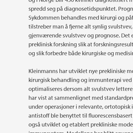
spredd seg på diagnosetidspunktet. Progno
Sykdommen behandles med kirurgi og påføl
tilstreber man å fjerne alt synlig svuls
gjenværende svulstvev og prognose. Det e
preklinisk forskning slik at forskningsresu
og slik forbedre både kirurgiske og medi
Kleinmanns har utviklet nye prekliniske mo
kirurgisk behandling og immunterapi ved 
optimaliseres dersom alt svulstvev letter
har vist at sammenlignet med standardpros
under operasjoner i relevante, ortotopisk
antistoff ble benyttet til fluorescensbaser
også utviklet og etablert prekliniske mo