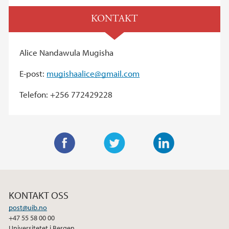
KONTAKT
Alice Nandawula Mugisha
E-post:
mugishaalice@gmail.com
Telefon: +256 772429228
F
T
L
a
w
i
c
i
n
KONTAKT OSS
e
t
k
post@uib.no
b
t
e
+47 55 58 00 00
o
e
d
Universitetet i Bergen