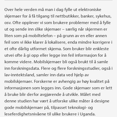
Over hele verden må man i dag fylle ut elektroniske
skjemaer for å få tilgang til nettbutikker, banker, sykehus,
osv. Ofte opplever vi som brukere problemer med å fylle
ut og sende inn slike skjemaer – særlig når skjermen er
liten som på mobiltelefon – på grunn av en eller annen
feil som vi ikke klarer å lokalisere, enda mindre korrigere i
et ofte dårlig utformet skjema. Som bruker blir enkleste
utvei ofte å gi opp eller legge inn feil informasjon for å
komme videre. Mobilskjemaer bli også brukt til å samle
inn forskningsdata. Flere og flere forskningsstudier, også i
lav-inntektsland, samler inn data ved hjelp av
mobilskjemaer. Forskerne er avhengig av høy kvalitet på
informasjonen som legges inn. Gode skjemaer som er lett
å bruke blir derfor avgjørende å utvikle. Målet med
denne studien har vært å utforske ulike måter å designe
gode mobilskjemaer på, tilpasset teknologi- og
leseferdighetsnivåene til ulike brukere i Uganda.