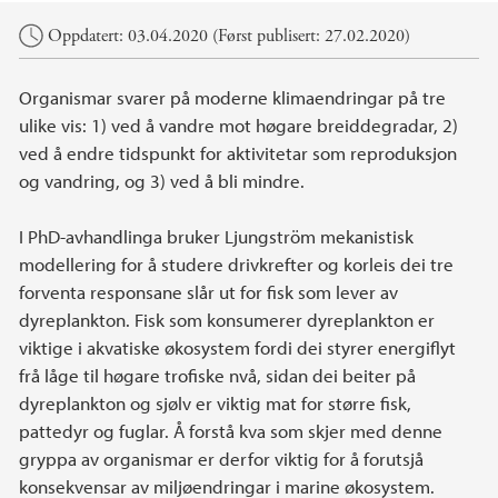
Hovedinnhold
Oppdatert: 03.04.2020 (Først publisert: 27.02.2020)
Organismar svarer på moderne klimaendringar på tre
ulike vis: 1) ved å vandre mot høgare breiddegradar, 2)
ved å endre tidspunkt for aktivitetar som reproduksjon
og vandring, og 3) ved å bli mindre.
I PhD-avhandlinga bruker Ljungström mekanistisk
modellering for å studere drivkrefter og korleis dei tre
forventa responsane slår ut for fisk som lever av
dyreplankton. Fisk som konsumerer dyreplankton er
viktige i akvatiske økosystem fordi dei styrer energiflyt
frå låge til høgare trofiske nvå, sidan dei beiter på
dyreplankton og sjølv er viktig mat for større fisk,
pattedyr og fuglar. Å forstå kva som skjer med denne
gryppa av organismar er derfor viktig for å forutsjå
konsekvensar av miljøendringar i marine økosystem.