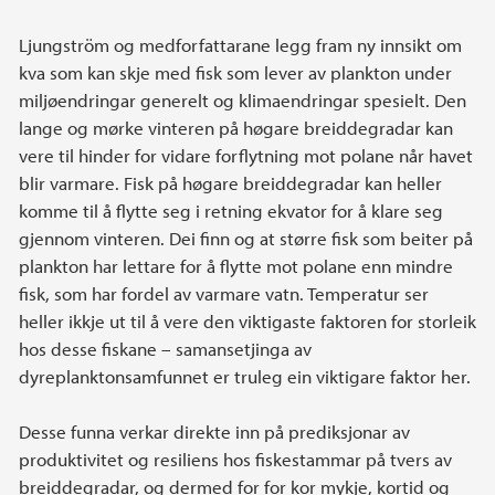
Ljungström og medforfattarane legg fram ny innsikt om
kva som kan skje med fisk som lever av plankton under
miljøendringar generelt og klimaendringar spesielt. Den
lange og mørke vinteren på høgare breiddegradar kan
vere til hinder for vidare forflytning mot polane når havet
blir varmare. Fisk på høgare breiddegradar kan heller
komme til å flytte seg i retning ekvator for å klare seg
gjennom vinteren. Dei finn og at større fisk som beiter på
plankton har lettare for å flytte mot polane enn mindre
fisk, som har fordel av varmare vatn. Temperatur ser
heller ikkje ut til å vere den viktigaste faktoren for storleik
hos desse fiskane – samansetjinga av
dyreplanktonsamfunnet er truleg ein viktigare faktor her.
Desse funna verkar direkte inn på prediksjonar av
produktivitet og resiliens hos fiskestammar på tvers av
breiddegradar, og dermed for for kor mykje, kortid og