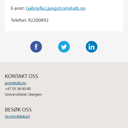
E-post:
Gabriella.Ljungstrom@uib.no
Telefon: 92200892
F
T
L
a
w
i
c
i
n
KONTAKT OSS
e
t
k
post@uib.no
b
t
e
+47 55 58 00 00
o
e
d
Universitetet i Bergen
o
r
I
k
n
BESØK OSS
Se områdekart