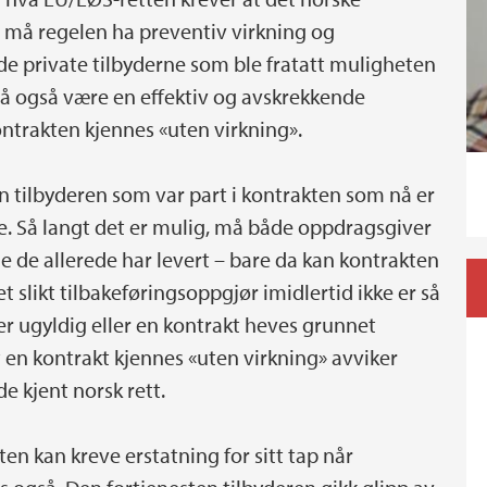
t må regelen ha preventiv virkning og
e private tilbyderne som ble fratatt muligheten
må også være en effektiv og avskrekkende
trakten kjennes «uten virkning».
tilbyderen som var part i kontrakten som nå er
e. Så langt det er mulig, må både oppdragsgiver
e de allerede har levert – bare da kan kontrakten
t slikt tilbakeføringsoppgjør imidlertid ikke er så
e er ugyldig eller en kontrakt heves grunnet
 en kontrakt kjennes «uten virkning» avviker
e kjent norsk rett.
en kan kreve erstatning for sitt tap når