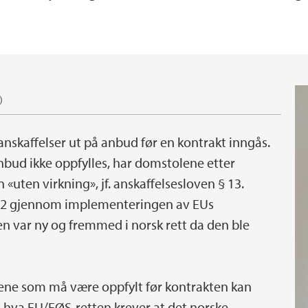
)
 anskaffelser ut på anbud før en kontrakt inngås.
nbud ikke oppfylles, har domstolene etter
 «uten virkning», jf. anskaffelsesloven § 13.
 2012 gjennom implementeringen av EUs
n var ny og fremmed i norsk rett da den ble
rene som må være oppfylt før kontrakten kan
t hva EU/EØS-retten krever at det norske