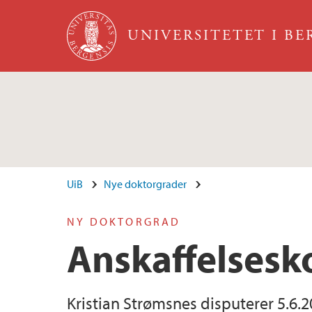
Hopp til hovedinnhold
UNIVERSITETET I B
UiB
Nye doktorgrader
NY DOKTORGRAD
Anskaffelsesk
Kristian Strømsnes disputerer 5.6.