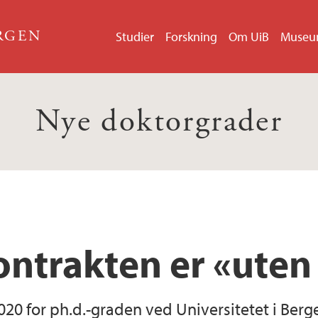
ERGEN
Studier
Forskning
Om UiB
Muse
Nye doktorgrader
ontrakten er «uten
2020 for ph.d.-graden ved Universitetet i Be