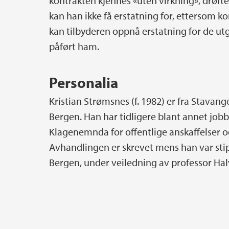
kontrakten kjennes «uten virkning», drøfte
kan han ikke få erstatning for, ettersom ko
kan tilbyderen oppnå erstatning for de ut
påført ham.
Personalia
Kristian Strømsnes (f. 1982) er fra Stavange
Bergen. Han har tidligere blant annet jobb
Klagenemnda for offentlige anskaffelser o
Avhandlingen er skrevet mens han var stipe
Bergen, under veiledning av professor Ha