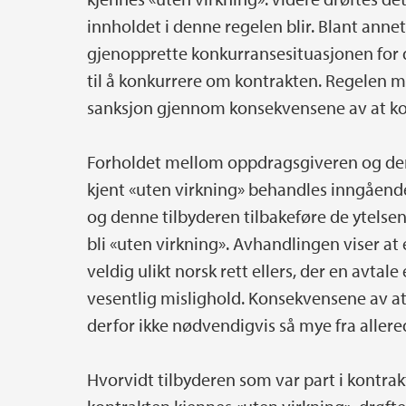
innholdet i denne regelen blir. Blant anne
gjenopprette konkurransesituasjonen for d
til å konkurrere om kontrakten. Regelen 
sanksjon gjennom konsekvensene av at kon
Forholdet mellom oppdragsgiveren og den 
kjent «uten virkning» behandles inngåend
og denne tilbyderen tilbakeføre de ytelsen
bli «uten virkning». Avhandlingen viser at e
veldig ulikt norsk rett ellers, der en avtal
vesentlig mislighold. Konsekvensene av at
derfor ikke nødvendigvis så mye fra allered
Hvorvidt tilbyderen som var part i kontrakt