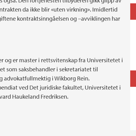
s også. Den fortjenesten tilbyderen gikk glipp av
ntrakten da ikke blir «uten virkning». Imidlertid
giftene kontraktsinngåelsen og –avviklingen har
r og er master i rettsvitenskap fra Universitetet i
et som saksbehandler i sekretariatet til
g advokatfullmektig i Wikborg Rein.
ndiat ved Det juridiske fakultet, Universitetet i
lvard Haukeland Fredriksen.