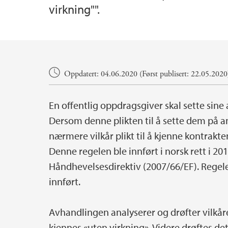
virkning"".
Hovedinnhold
Oppdatert: 04.06.2020 (Først publisert: 22.05.2020
En offentlig oppdragsgiver skal sette sine
Dersom denne plikten til å sette dem på a
nærmere vilkår plikt til å kjenne kontrakten
Denne regelen ble innført i norsk rett i
Håndhevelsesdirektiv (2007/66/EF). Regele
innført.
Avhandlingen analyserer og drøfter vilkå
kjennes «uten virkning». Videre drøftes de