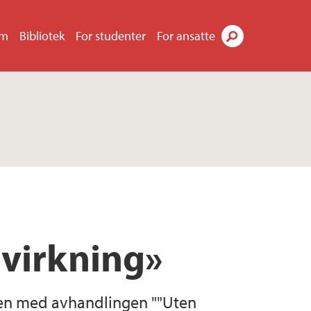
um
Bibliotek
For studenter
For ansatte
Søk
 virkning»
rgen med avhandlingen ""Uten