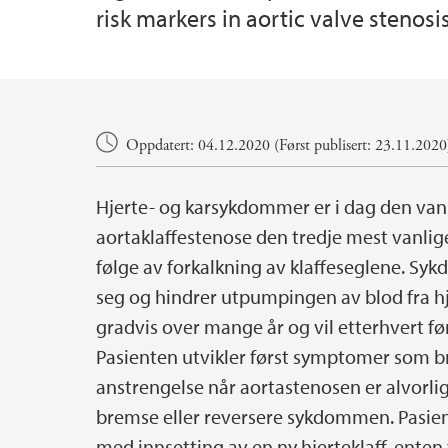
risk markers in aortic valve stenosis 
Hovedinnhold
Oppdatert: 04.12.2020 (Først publisert: 23.11.2020
Hjerte- og karsykdommer er i dag den vanl
aortaklaffestenose den tredje mest vanl
følge av forkalkning av klaffeseglene. Sy
seg og hindrer utpumpingen av blod fra hje
gradvis over mange år og vil etterhvert fø
Pasienten utvikler først symptomer som b
anstrengelse når aortastenosen er alvorlig
bremse eller reversere sykdommen. Pasien
med innsetting av en ny hjerteklaff, ente