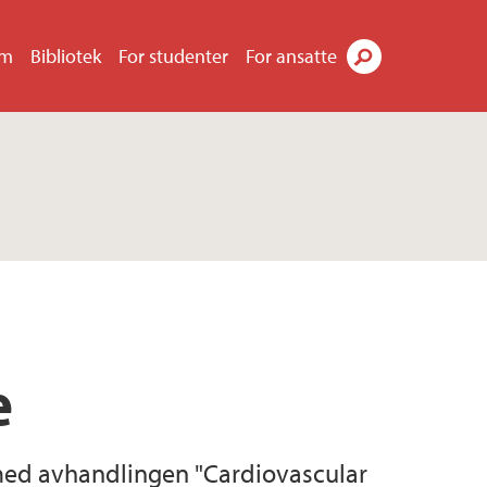
um
Bibliotek
For studenter
For ansatte
Søk
e
n med avhandlingen "Cardiovascular