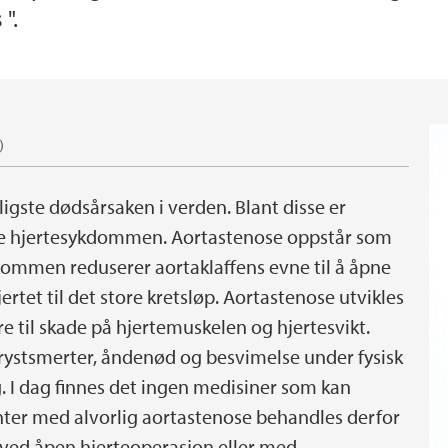
".
)
igste dødsårsaken i verden. Blant disse er
ige hjertesykdommen. Aortastenose oppstår som
kdommen reduserer aortaklaffens evne til å åpne
rtet til det store kretsløp. Aortastenose utvikles
re til skade på hjertemuskelen og hjertesvikt.
rystsmerter, åndenød og besvimelse under fysisk
. I dag finnes det ingen medisiner som kan
ter med alvorlig aortastenose behandles derfor
n ved åpen hjerteoperasjon eller med