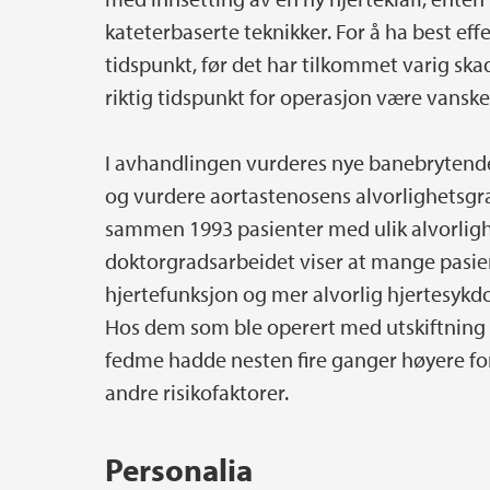
kateterbaserte teknikker. For å ha best eff
tidspunkt, før det har tilkommet varig s
riktig tidspunkt for operasjon være vansk
I avhandlingen vurderes nye banebrytend
og vurdere aortastenosens alvorlighetsgrad
sammen 1993 pasienter med ulik alvorligh
doktorgradsarbeidet viser at mange pasi
hjertefunksjon og mer alvorlig hjertesyk
Hos dem som ble operert med utskiftning 
fedme hadde nesten fire ganger høyere fo
andre risikofaktorer.
Personalia