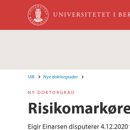
Hopp til hovedinnhold
UNIVERSITETET I B
UiB
Nye doktorgrader
NY DOKTORGRAD
Risikomarkøre
Eigir Einarsen disputerer 4.12.202