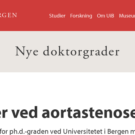
ERGEN
Studier
Forskning
Om UiB
Muse
Nye doktorgrader
r ved aortastenos
0 for ph.d.-graden ved Universitetet i Berge