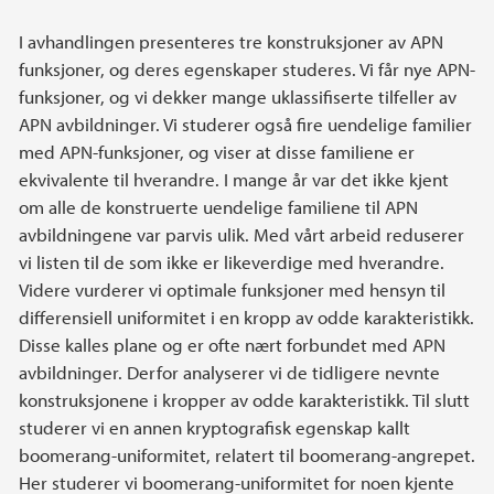
I avhandlingen presenteres tre konstruksjoner av APN
funksjoner, og deres egenskaper studeres. Vi får nye APN-
funksjoner, og vi dekker mange uklassifiserte tilfeller av
APN avbildninger. Vi studerer også fire uendelige familier
med APN-funksjoner, og viser at disse familiene er
ekvivalente til hverandre. I mange år var det ikke kjent
om alle de konstruerte uendelige familiene til APN
avbildningene var parvis ulik. Med vårt arbeid reduserer
vi listen til de som ikke er likeverdige med hverandre.
Videre vurderer vi optimale funksjoner med hensyn til
differensiell uniformitet i en kropp av odde karakteristikk.
Disse kalles plane og er ofte nært forbundet med APN
avbildninger. Derfor analyserer vi de tidligere nevnte
konstruksjonene i kropper av odde karakteristikk. Til slutt
studerer vi en annen kryptografisk egenskap kallt
boomerang-uniformitet, relatert til boomerang-angrepet.
Her studerer vi boomerang-uniformitet for noen kjente