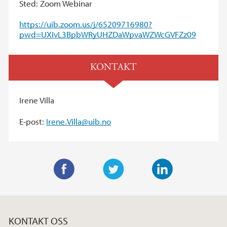
Sted: Zoom Webinar
https://uib.zoom.us/j/65209716980?
pwd=UXIvL3BpbWRyUHZDaWpvaWZWcGVFZz09
KONTAKT
Irene Villa
E-post:
Irene.Villa@uib.no
F
T
L
a
w
i
c
i
n
KONTAKT OSS
e
t
k