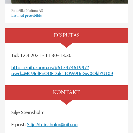
Foto/ill.:
Nofima AS
Last ned pressebilde
DISPUTAS
Tid: 12.4.2021 - 11.30–13.30
https://uib.zoom.us/j/61747461997?
pwd=MC9IelRnODFDak1TQW9UcGw0QklYUT09
KONTAKT
Silje Steinsholm
E-post:
Silje.Steinsholm@uib.no