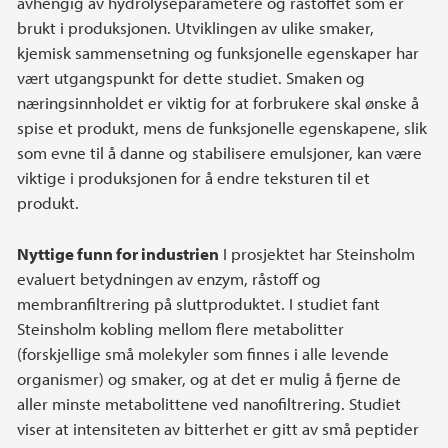
avhengig av hydrolyseparametere og råstoffet som er
brukt i produksjonen. Utviklingen av ulike smaker,
kjemisk sammensetning og funksjonelle egenskaper har
vært utgangspunkt for dette studiet. Smaken og
næringsinnholdet er viktig for at forbrukere skal ønske å
spise et produkt, mens de funksjonelle egenskapene, slik
som evne til å danne og stabilisere emulsjoner, kan være
viktige i produksjonen for å endre teksturen til et
produkt.
Nyttige funn for industrien
I prosjektet har Steinsholm
evaluert betydningen av enzym, råstoff og
membranfiltrering på sluttproduktet. I studiet fant
Steinsholm kobling mellom flere metabolitter
(forskjellige små molekyler som finnes i alle levende
organismer) og smaker, og at det er mulig å fjerne de
aller minste metabolittene ved nanofiltrering. Studiet
viser at intensiteten av bitterhet er gitt av små peptider