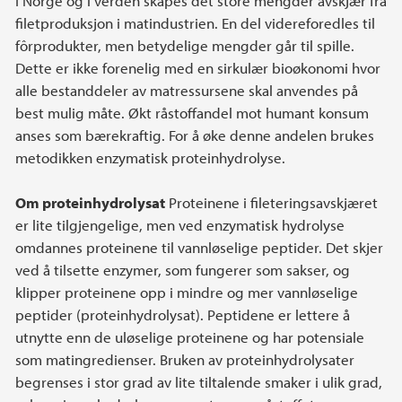
I Norge og i verden skapes det store mengder avskjær fra
filetproduksjon i matindustrien. En del videreforedles til
fôrprodukter, men betydelige mengder går til spille.
Dette er ikke forenelig med en sirkulær bioøkonomi hvor
alle bestanddeler av matressursene skal anvendes på
best mulig måte. Økt råstoffandel mot humant konsum
anses som bærekraftig. For å øke denne andelen brukes
metodikken enzymatisk proteinhydrolyse.
Om proteinhydrolysat
Proteinene i fileteringsavskjæret
er lite tilgjengelige, men ved enzymatisk hydrolyse
omdannes proteinene til vannløselige peptider. Det skjer
ved å tilsette enzymer, som fungerer som sakser, og
klipper proteinene opp i mindre og mer vannløselige
peptider (proteinhydrolysat). Peptidene er lettere å
utnytte enn de uløselige proteinene og har potensiale
som matingredienser. Bruken av proteinhydrolysater
begrenses i stor grad av lite tiltalende smaker i ulik grad,