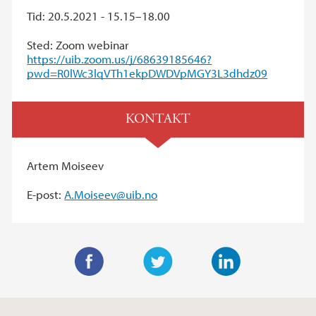
Tid: 20.5.2021 - 15.15–18.00
Sted: Zoom webinar
https://uib.zoom.us/j/68639185646?
pwd=R0lWc3lqVTh1ekpDWDVpMGY3L3dhdz09
KONTAKT
Artem Moiseev
E-post:
A.Moiseev@uib.no
F
T
L
a
w
i