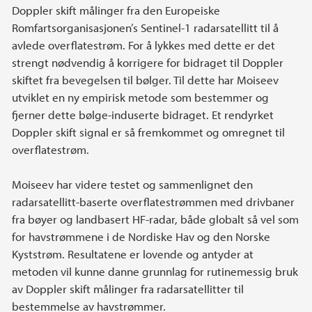
Doppler skift målinger fra den Europeiske
Romfartsorganisasjonen’s Sentinel-1 radarsatellitt til å
avlede overflatestrøm. For å lykkes med dette er det
strengt nødvendig å korrigere for bidraget til Doppler
skiftet fra bevegelsen til bølger. Til dette har Moiseev
utviklet en ny empirisk metode som bestemmer og
fjerner dette bølge-induserte bidraget. Et rendyrket
Doppler skift signal er så fremkommet og omregnet til
overflatestrøm.
Moiseev har videre testet og sammenlignet den
radarsatellitt-baserte overflatestrømmen med drivbaner
fra bøyer og landbasert HF-radar, både globalt så vel som
for havstrømmene i de Nordiske Hav og den Norske
Kyststrøm. Resultatene er lovende og antyder at
metoden vil kunne danne grunnlag for rutinemessig bruk
av Doppler skift målinger fra radarsatellitter til
bestemmelse av havstrømmer.