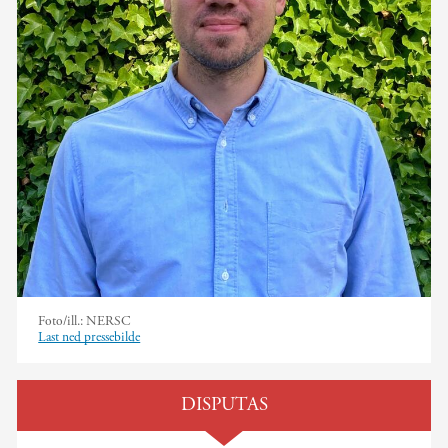
Foto/ill.:
NERSC
Last ned pressebilde
DISPUTAS