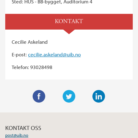
Sted: HUS - BB-bygget, Auditorium 4
KONTAKT
Cecilie Askeland
E-post:
cecilie.askeland@uib.no
Telefon: 93028498
F
T
L
a
w
i
c
i
n
KONTAKT OSS
e
t
k
post@uib.no
b
t
e