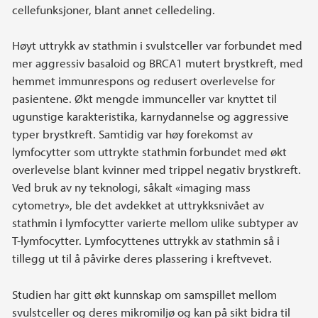
cellefunksjoner, blant annet celledeling.
Høyt uttrykk av stathmin i svulstceller var forbundet med
mer aggressiv basaloid og BRCA1 mutert brystkreft, med
hemmet immunrespons og redusert overlevelse for
pasientene. Økt mengde immunceller var knyttet til
ugunstige karakteristika, karnydannelse og aggressive
typer brystkreft. Samtidig var høy forekomst av
lymfocytter som uttrykte stathmin forbundet med økt
overlevelse blant kvinner med trippel negativ brystkreft.
Ved bruk av ny teknologi, såkalt «imaging mass
cytometry», ble det avdekket at uttrykksnivået av
stathmin i lymfocytter varierte mellom ulike subtyper av
T-lymfocytter. Lymfocyttenes uttrykk av stathmin så i
tillegg ut til å påvirke deres plassering i kreftvevet.
Studien har gitt økt kunnskap om samspillet mellom
svulstceller og deres mikromiljø og kan på sikt bidra til