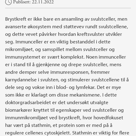
Hovedinnhold
Publisert: 22.11.2022
Brystkreft er ikke bare en ansamling av svulstceller, men
avanserte økosystem med støttevev rundt svulstcellene,
og dette vevet påvirker hvordan kreftsvulster utvikler
seg. Immunceller er en viktig bestanddel i dette
mikromiljøet, og samspillet mellom svulstceller og
immunsystemet er svært komplekst. Noen immunceller
er i stand til å gjenkjenne og drepe svulstceller, mens
andre demper selve immunresponsen, fremmer
karnydannelse i svulsten, og stimulerer svulstcellene til å
dele seg og vokse inn i blod- og lymfekar. Det er mye
som ikke er klarlagt om disse mekanismene. I dette
doktorgradsarbeidet er det undersøkt utvalgte
biomarkører knyttet til egenskaper ved svulstceller og
immunmikromiljøet ved brystkreft, hvor hovedfokuset
har vært på stathmin, et protein som er med på å
regulere cellenes cytoskjelett. Stathmin er viktig for flere