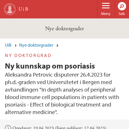
Hopp til hovedinnhold
Meny
Søk
Nye doktorgrader
UiB
Nye doktorgrader
NY DOKTORGRAD
Ny kunnskap om psoriasis
Aleksandra Petrovic disputerer 26.4.2023 for
ph.d.-graden ved Universitetet i Bergen med
avhandlingen "In depth analyses of peripheral
blood immune cell populations in patients with
psoriasis - Effect of biological treatment and
alternative medicine".
Hovedinnhold
Oppdatert: 19.04.2023 (Først publisert: 12.04.2023)