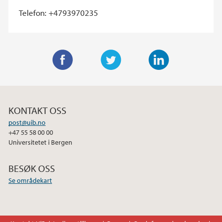
Telefon: +4793970235
F
T
L
a
w
i
c
i
n
KONTAKT OSS
e
t
k
post@uib.no
b
t
e
+47 55 58 00 00
o
e
d
Universitetet i Bergen
o
r
I
k
n
BESØK OSS
Se områdekart