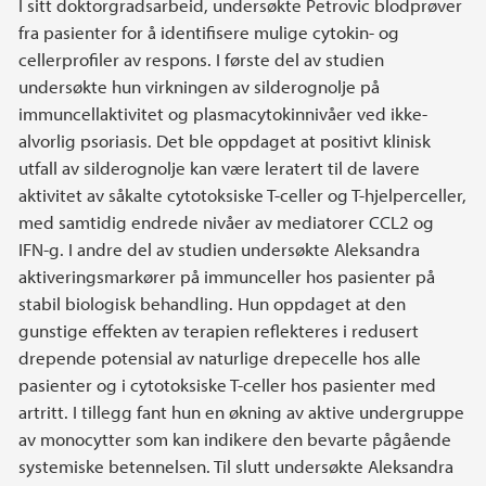
I sitt doktorgradsarbeid, undersøkte Petrovic blodprøver
fra pasienter for å identifisere mulige cytokin- og
cellerprofiler av respons. I første del av studien
undersøkte hun virkningen av silderognolje på
immuncellaktivitet og plasmacytokinnivåer ved ikke-
alvorlig psoriasis. Det ble oppdaget at positivt klinisk
utfall av silderognolje kan være leratert til de lavere
aktivitet av såkalte cytotoksiske T-celler og T-hjelperceller,
med samtidig endrede nivåer av mediatorer CCL2 og
IFN-g. I andre del av studien undersøkte Aleksandra
aktiveringsmarkører på immunceller hos pasienter på
stabil biologisk behandling. Hun oppdaget at den
gunstige effekten av terapien reflekteres i redusert
drepende potensial av naturlige drepecelle hos alle
pasienter og i cytotoksiske T-celler hos pasienter med
artritt. I tillegg fant hun en økning av aktive undergruppe
av monocytter som kan indikere den bevarte pågående
systemiske betennelsen. Til slutt undersøkte Aleksandra