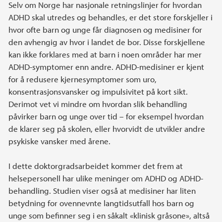
Selv om Norge har nasjonale retningslinjer for hvordan
ADHD skal utredes og behandles, er det store forskjeller i
hvor ofte barn og unge får diagnosen og medisiner for
den avhengig av hvor i landet de bor. Disse forskjellene
kan ikke forklares med at barn i noen områder har mer
ADHD-symptomer enn andre. ADHD-medisiner er kjent
for å redusere kjernesymptomer som uro,
konsentrasjonsvansker og impulsivitet på kort sikt.
Derimot vet vi mindre om hvordan slik behandling
påvirker barn og unge over tid – for eksempel hvordan
de klarer seg på skolen, eller hvorvidt de utvikler andre
psykiske vansker med årene.
I dette doktorgradsarbeidet kommer det frem at
helsepersonell har ulike meninger om ADHD og ADHD-
behandling. Studien viser også at medisiner har liten
betydning for ovennevnte langtidsutfall hos barn og
unge som befinner seg i en såkalt «klinisk gråsone», altså