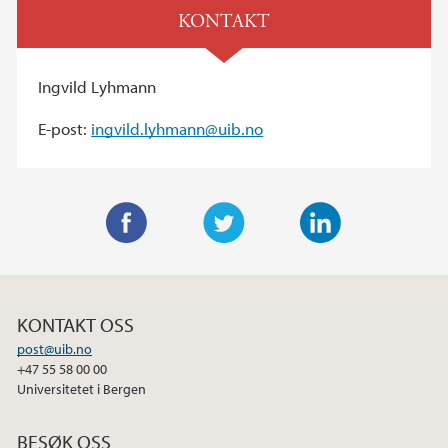
KONTAKT
Ingvild Lyhmann
E-post:
ingvild.lyhmann@uib.no
F
T
L
a
w
i
c
i
n
KONTAKT OSS
e
t
k
post@uib.no
b
t
e
+47 55 58 00 00
o
e
d
Universitetet i Bergen
o
r
I
k
n
BESØK OSS