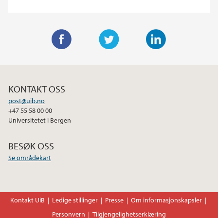
F
T
L
a
w
i
c
i
n
KONTAKT OSS
e
t
k
post@uib.no
b
t
e
+47 55 58 00 00
o
e
d
Universitetet i Bergen
o
r
I
k
n
BESØK OSS
Se områdekart
Kontakt UiB
Ledige stillinger
Presse
Om informasjonskapsler
Personvern
Tilgjengelighetserklæring