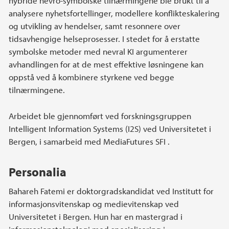
hybride nevro-symbolske tilnærmingene ble brukt til å
analysere nyhetsfortellinger, modellere konflikteskalering
og utvikling av hendelser, samt resonnere over
tidsavhengige helseprosesser. I stedet for å erstatte
symbolske metoder med nevral KI argumenterer
avhandlingen for at de mest effektive løsningene kan
oppstå ved å kombinere styrkene ved begge
tilnærmingene.
Arbeidet ble gjennomført ved forskningsgruppen
Intelligent Information Systems (I2S) ved Universitetet i
Bergen, i samarbeid med MediaFutures SFI .
Personalia
Bahareh Fatemi er doktorgradskandidat ved Institutt for
informasjonsvitenskap og medievitenskap ved
Universitetet i Bergen. Hun har en mastergrad i