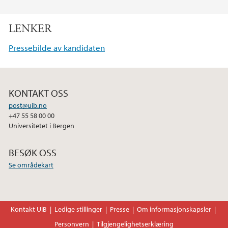
F
T
L
a
w
i
LENKER
c
i
n
e
t
k
Pressebilde av kandidaten
b
t
e
o
e
d
o
r
I
KONTAKT OSS
k
n
post@uib.no
+47 55 58 00 00
Universitetet i Bergen
BESØK OSS
Se områdekart
Kontakt UiB
Ledige stillinger
Presse
Om informasjonskapsler
Personvern
Tilgjengelighetserklæring