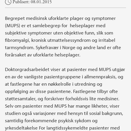
Hovedinnhold
Publisert: 08.01.2015
Begrepet medisinsk uforklarte plager og symptomer
(MUPS) er et samlebegrep for helseplager med
subjektive symptomer uten objektive funn, slik som
fibromyalgi, kronisk utmattelsessyndrom og irritabel
tarmsyndrom. Sykefravær i Norge og andre land er ofte
forårsaket av uforklarte helseplager.
Doktorgradsarbeidet viser at pasienter med MUPS utgjør
en av de vanligste pasientgruppene i allmennpraksis, og
at fastlegene har en nøkkelrolle i utredning og
oppfølging av disse pasientene. Fastlegene tilbyr ofte
støttesamtaler, og forskriver forholdsvis lite medisiner.
Selv om pasienter med MUPS har mange likheter, viser
studien også variasjoner med hensyn til sosial bakgrunn,
samtidig forekommende psykisk sykdom og
yrkesdeltakelse For langtidssykemeldte pasienter med