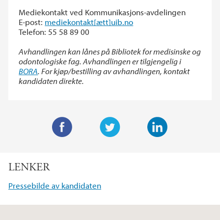
Mediekontakt ved Kommunikasjons-avdelingen
E-post:
mediekontakt[ætt]uib.no
Telefon: 55 58 89 00
Avhandlingen kan lånes på Bibliotek for medisinske og
odontologiske fag. Avhandlingen er tilgjengelig i
BORA
. For kjøp/bestilling av avhandlingen, kontakt
kandidaten direkte.
F
T
L
a
w
i
LENKER
c
i
n
e
t
k
Pressebilde av kandidaten
b
t
e
o
e
d
o
r
I