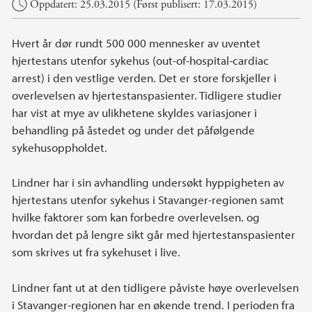
Hovedinnhold
Oppdatert: 25.03.2015 (Først publisert: 17.03.2015)
Hvert år dør rundt 500 000 mennesker av uventet
hjertestans utenfor sykehus (out-of-hospital-cardiac
arrest) i den vestlige verden. Det er store forskjeller i
overlevelsen av hjertestanspasienter. Tidligere studier
har vist at mye av ulikhetene skyldes variasjoner i
behandling på åstedet og under det påfølgende
sykehusoppholdet.
Lindner har i sin avhandling undersøkt hyppigheten av
hjertestans utenfor sykehus i Stavanger-regionen samt
hvilke faktorer som kan forbedre overlevelsen. og
hvordan det på lengre sikt går med hjertestanspasienter
som skrives ut fra sykehuset i live.
Lindner fant ut at den tidligere påviste høye overlevelsen
i Stavanger-regionen har en økende trend. I perioden fra