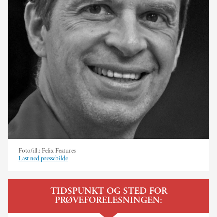
Foto/ill.:
Felix Features
Last ned pressebilde
TIDSPUNKT OG STED FOR
PRØVEFORELESNINGEN: