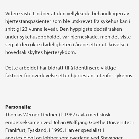
Videre viste Lindner at den vellykkede behandlingen av
hjertestanspasienter som ble utskrevet fra sykehus kan i
snitt gi 23 vunne leveår. Den hyppigste dødsårsaken
under sykehusoppholdet var hjerneskade, men det viste
seg at den økte dødeligheten i årene etter utskrivelse i
hovedsak skyltes hjertesykdom.
Dette arbeidet har bidratt til å identifisere viktige
faktorer for overlevelse etter hjertestans utenfor sykehus.
Personalia:
Thomas Werner Lindner (f. 1967) avla medisinsk
embetseksamen ved Johan Wolfgang Goethe Universitet i
Frankfurt, Tyskland, i 1995. Han er spesialist i
anestesiologi og jobber som overlege ved Stavanger