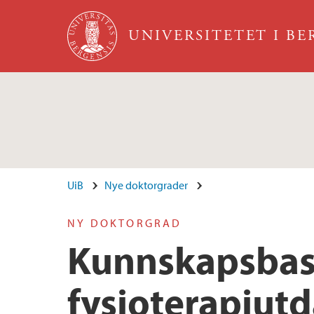
Hopp til hovedinnhold
UNIVERSITETET I B
UiB
Nye doktorgrader
NY DOKTORGRAD
Kunnskapsbase
fysioterapiut