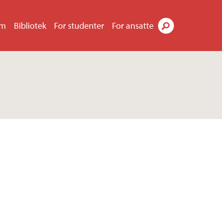
um
Bibliotek
For studenter
For ansatte
Søk