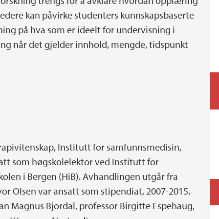
 forskning trengs for å avklare hvordan opplæring
iledere kan påvirke studenters kunnskapsbaserte
ning på hva som er ideelt for undervisning i
ng når det gjelder innhold, mengde, tidspunkt
rapivitenskap, Institutt for samfunnsmedisin,
satt som høgskolelektor ved Institutt for
skolen i Bergen (HiB). Avhandlingen utgår fra
vor Olsen var ansatt som stipendiat, 2007-2015.
Jan Magnus Bjordal, professor Birgitte Espehaug,