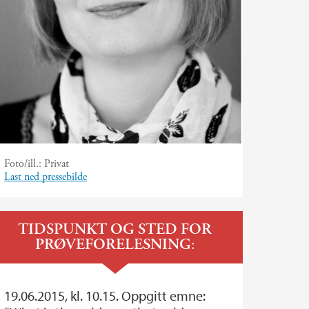
Foto/ill.:
Privat
Last ned pressebilde
TIDSPUNKT OG STED FOR
PRØVEFORELESNING
:
19.06.2015, kl. 10.15. Oppgitt emne: