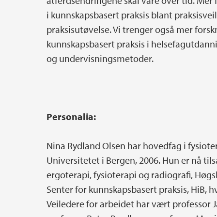
atferdsendringene skal vare over tid. Mer
i kunnskapsbasert praksis blant praksisve
praksisutøvelse. Vi trenger også mer forsk
kunnskapsbasert praksis i helsefagutdanni
og undervisningsmetoder.
Personalia:
Nina Rydland Olsen har hovedfag i fysiote
Universitetet i Bergen, 2006. Hun er nå til
ergoterapi, fysioterapi og radiografi, Høg
Senter for kunnskapsbasert praksis, HiB, h
Veiledere for arbeidet har vært professor 