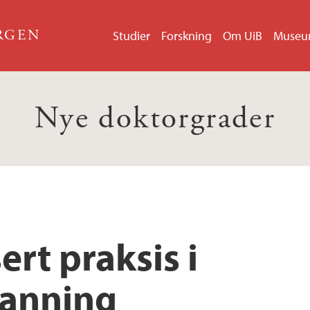
ERGEN
Studier
Forskning
Om UiB
Muse
Nye doktorgrader
rt praksis i
danning