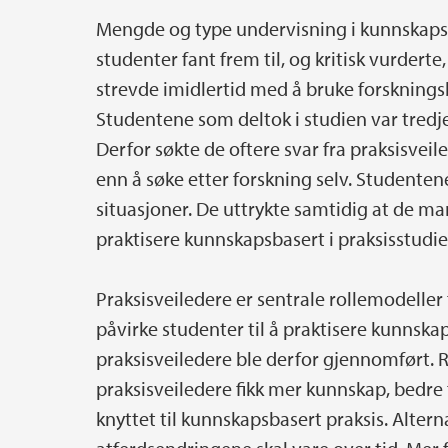
Mengde og type undervisning i kunnskapsba
studenter fant frem til, og kritisk vurdert
strevde imidlertid med å bruke forskning
Studentene som deltok i studien var tredje
Derfor søkte de oftere svar fra praksisvei
enn å søke etter forskning selv. Studentene 
situasjoner. De uttrykte samtidig at de 
praktisere kunnskapsbasert i praksisstudie
Praksisveiledere er sentrale rollemodeller 
påvirke studenter til å praktisere kunnska
praksisveiledere ble derfor gjennomført. R
praksisveiledere fikk mer kunnskap, bedre
knyttet til kunnskapsbasert praksis. Altern