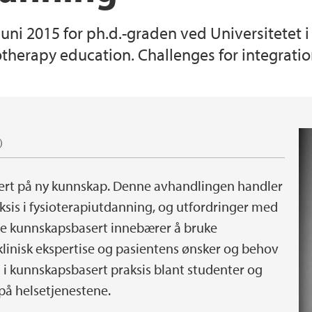
juni 2015 for ph.d.-graden ved Universitetet
herapy education. Challenges for integration 
)
atert på ny kunnskap. Denne avhandlingen handler
is i fysioterapiutdanning, og utfordringer med
eide kunnskapsbasert innebærer å bruke
inisk ekspertise og pasientens ønsker og behov
ng i kunnskapsbasert praksis blant studenter og
 på helsetjenestene.