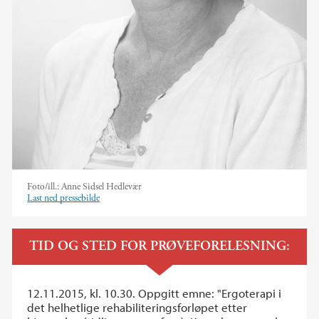
Foto/ill.:
Anne Sidsel Hedlevær
Last ned pressebilde
TID OG STED FOR PRØVEFORELESNING:
12.11.2015, kl. 10.30. Oppgitt emne: "Ergoterapi i
det helhetlige rehabiliteringsforløpet etter