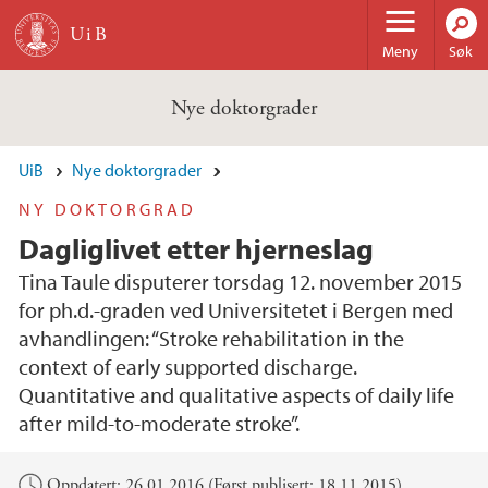
Hopp til hovedinnhold
Meny
Søk
Nye doktorgrader
UiB
Nye doktorgrader
NY DOKTORGRAD
Dagliglivet etter hjerneslag
Tina Taule disputerer torsdag 12. november 2015
for ph.d.-graden ved Universitetet i Bergen med
avhandlingen: “Stroke rehabilitation in the
context of early supported discharge.
Quantitative and qualitative aspects of daily life
after mild-to-moderate stroke”.
Hovedinnhold
Oppdatert: 26.01.2016 (Først publisert: 18.11.2015)