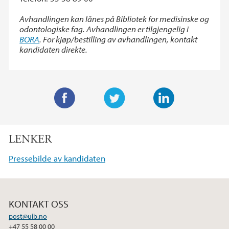
Avhandlingen kan lånes på Bibliotek for medisinske og
odontologiske fag. Avhandlingen er tilgjengelig i
BORA
. For kjøp/bestilling av avhandlingen, kontakt
kandidaten direkte.
F
T
L
a
w
i
LENKER
c
i
n
e
t
k
Pressebilde av kandidaten
b
t
e
o
e
d
o
r
I
KONTAKT OSS
k
n
post@uib.no
+47 55 58 00 00