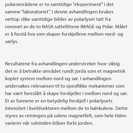
polarområdene er to samtidige “eksperiment” i det
samme “laboratoriet”. I denne avhandlingen brukes
nettop slike samtidige bilder av polarlyset tatt fra
rommet av de to NASA sattelittene IMAGE og Polar. Målet
er å forstå hva som skaper forskjellene mellom nord- og
sørlys.
Resultatene fra avhandlingen understreker hvor viktig
det er å betrakte området rundt jorda som et magnetisk
koplet system mellom nord og sør. I avhandlingen
undersøkes relevansen til to spesifikke mekanismer som
har vært foreslått å skape forskjeller i mellom nord og sør.
Et av funnene er en betydelig forskjell i polarlysets
intensitet i kveldsektoren mellom de to halvkulene. Dette
styres av retningen på solens magnetfelt, som hele tiden
varierer når solvinden blåser forbi jorden.