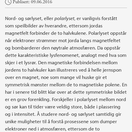
Hovedinnhold
Publisert: 09.06.2016
Nord- og sørlyset, eller
polarlyset
, er vanligvis forstått
som speilbilder av hverandre, ettersom jordas
magnetfelt forbinder de to halvkulene. Polarlyset oppstår
når elektroner strømmer mot jorda langs magnetfeltet
og bombarderer den nøytrale atmosfæren. Da oppstår
dette karakteristiske lysfenomenet, analogt med hva som
skjer i et lysrør. Den magnetiske forbindelsen mellom
jordens to halvkuler kan illustreres ved å helle jernspon
over en magnet, noe som mange vil huske gir et
symmetrisk mønster mellom de to magnetiske polene. En
har i senere tid blitt klar over at dette symmetriske bildet
er en grov forenkling. Forskjeller i polarlyset mellom nord
og sør kan til tider være veldig store, både i plassering
og i intensitet. Å studere nord- og sørlyset samtidig gir
unike muligheter til å forstå prosessene som dumper
elektroner ned i atmosfæren, ettersom de to