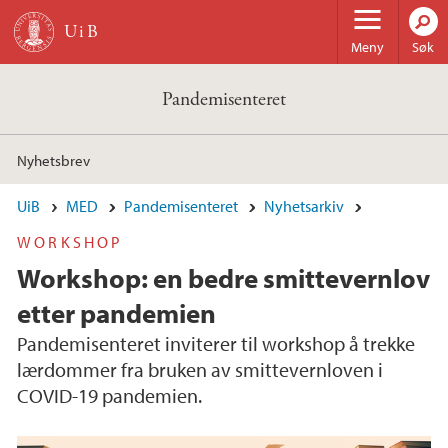
Hopp til hovedinnhold
Meny
Søk
Pandemisenteret
Nyhetsbrev
UiB
MED
Pandemisenteret
Nyhetsarkiv
WORKSHOP
Workshop: en bedre smittevernlov
etter pandemien
Pandemisenteret inviterer til workshop å trekke
lærdommer fra bruken av smittevernloven i
COVID-19 pandemien.