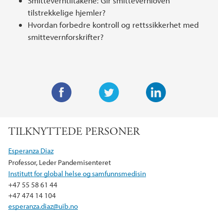
Smitteverntiltakene: Gir smittevernloven
tilstrekkelige hjemler?
Hvordan forbedre kontroll og rettssikkerhet med
smittevernforskrifter?
F
T
L
a
w
i
TILKNYTTEDE PERSONER
c
i
n
e
t
k
Esperanza Diaz
b
t
e
Professor, Leder Pandemisenteret
o
e
d
Institutt for global helse og samfunnsmedisin
o
r
I
+47 55 58 61 44
k
n
+47 474 14 104
esperanza.diaz@uib.no