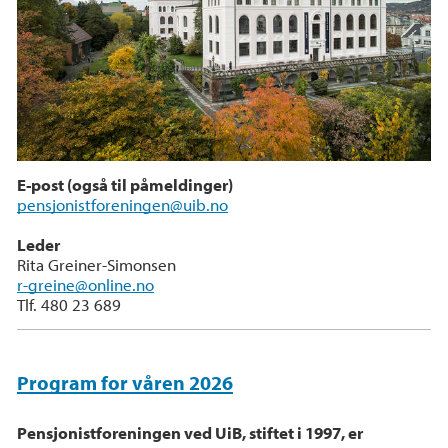
E-post (også til påmeldinger)
pensjonistforeningen@uib.no
Leder
Rita Greiner-Simonsen
r-greine@online.no
Tlf. 480 23 689
Program for våren 2026
Pensjonistforeningen ved UiB, stiftet i 1997, er