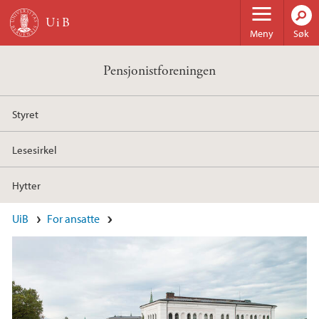
Hopp til hovedinnhold
Meny
Søk
Pensjonistforeningen
Styret
Lesesirkel
Hytter
Hovedinnhold
UiB
For ansatte