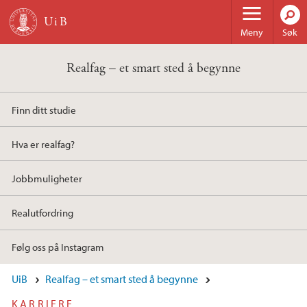
Hopp til hovedinnhold
Meny
Søk
Realfag – et smart sted å begynne
Finn ditt studie
Hva er realfag?
Jobbmuligheter
Realutfordring
Følg oss på Instagram
UiB
Realfag – et smart sted å begynne
KARRIERE