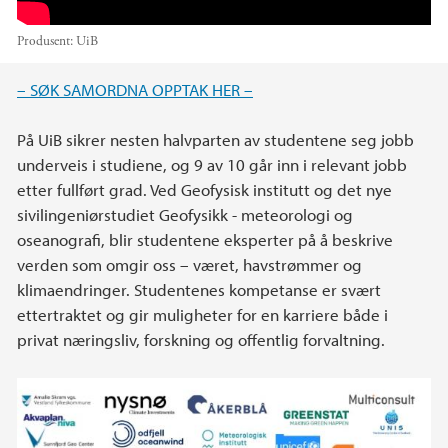
Produsent:
UiB
Hovedinnhold
– SØK SAMORDNA OPPTAK HER –
På UiB sikrer nesten halvparten av studentene seg jobb
underveis i studiene, og 9 av 10 går inn i relevant jobb
etter fullført grad. Ved Geofysisk institutt og det nye
sivilingeniørstudiet Geofysikk - meteorologi og
oseanografi, blir studentene eksperter på å beskrive
verden som omgir oss – været, havstrømmer og
klimaendringer. Studentenes kompetanse er svært
ettertraktet og gir muligheter for en karriere både i
privat næringsliv, forskning og offentlig forvaltning.