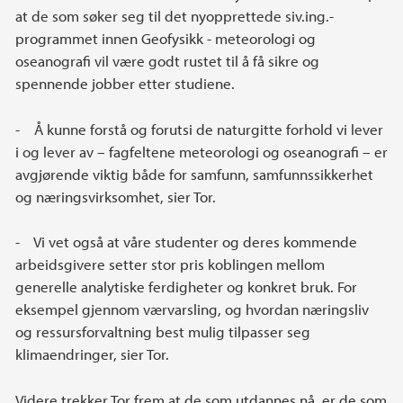
at de som søker seg til det nyopprettede siv.ing.-
programmet innen Geofysikk - meteorologi og
oseanografi vil være godt rustet til å få sikre og
spennende jobber etter studiene.
- Å kunne forstå og forutsi de naturgitte forhold vi lever
i og lever av – fagfeltene meteorologi og oseanografi – er
avgjørende viktig både for samfunn, samfunnssikkerhet
og næringsvirksomhet, sier Tor.
- Vi vet også at våre studenter og deres kommende
arbeidsgivere setter stor pris koblingen mellom
generelle analytiske ferdigheter og konkret bruk. For
eksempel gjennom værvarsling, og hvordan næringsliv
og ressursforvaltning best mulig tilpasser seg
klimaendringer, sier Tor.
Videre trekker Tor frem at de som utdannes nå, er de som