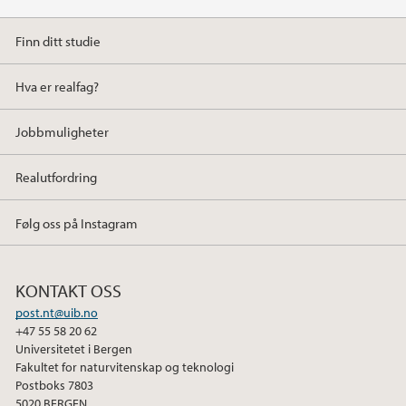
Finn ditt studie
Hva er realfag?
Jobbmuligheter
Realutfordring
Følg oss på Instagram
KONTAKT OSS
post.nt@uib.no
+47 55 58 20 62
Universitetet i Bergen
Fakultet for naturvitenskap og teknologi
Postboks 7803
5020 BERGEN