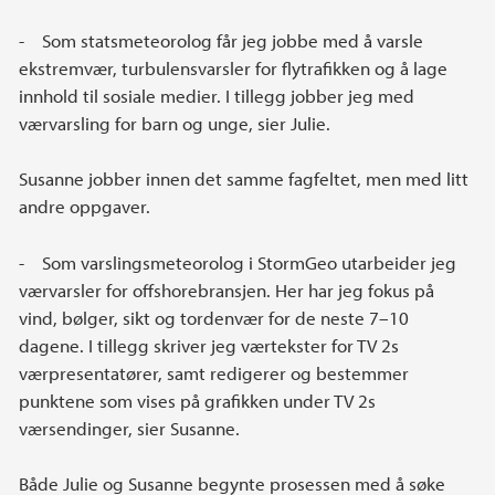
- Som statsmeteorolog får jeg jobbe med å varsle
ekstremvær, turbulensvarsler for flytrafikken og å lage
innhold til sosiale medier. I tillegg jobber jeg med
værvarsling for barn og unge, sier Julie.
Susanne jobber innen det samme fagfeltet, men med litt
andre oppgaver.
- Som varslingsmeteorolog i StormGeo utarbeider jeg
værvarsler for offshorebransjen. Her har jeg fokus på
vind, bølger, sikt og tordenvær for de neste 7–10
dagene. I tillegg skriver jeg værtekster for TV 2s
værpresentatører, samt redigerer og bestemmer
punktene som vises på grafikken under TV 2s
værsendinger, sier Susanne.
Både Julie og Susanne begynte prosessen med å søke