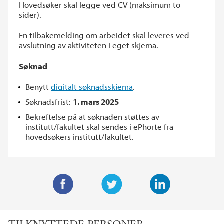
Hovedsøker skal legge ved CV (maksimum to
sider).
En tilbakemelding om arbeidet skal leveres ved
avslutning av aktiviteten i eget skjema.
Søknad
Benytt
digitalt søknadsskjema
.
Søknadsfrist:
1. mars 2025
Bekreftelse på at søknaden støttes av
institutt/fakultet skal sendes i ePhorte fra
hovedsøkers institutt/fakultet.
F
T
L
a
w
i