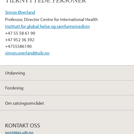
TILKNYTTEDE PERSONER
c
i
n
e
t
k
Simon Øverland
b
t
e
Professor, Director Centre for International Health
o
e
d
Institutt for global helse og samfunnsmedisin
o
r
I
+47 55 58 61 90
k
n
+47 952 36 392
+4755586190
simon.overland@uib.no
Utdanning
Forskning
Om satsingsområdet
KONTAKT OSS
post@igs.uib.no