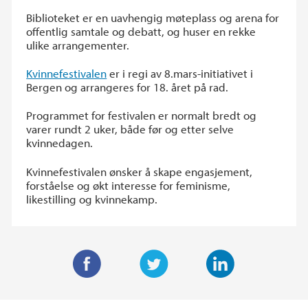
Biblioteket er en uavhengig møteplass og arena for
offentlig samtale og debatt, og huser en rekke
ulike arrangementer.
Kvinnefestivalen
er i regi av 8.mars-initiativet i
Bergen og arrangeres for 18. året på rad.
Programmet for festivalen er normalt bredt og
varer rundt 2 uker, både før og etter selve
kvinnedagen.
Kvinnefestivalen ønsker å skape engasjement,
forståelse og økt interesse for feminisme,
likestilling og kvinnekamp.
F
T
L
a
w
i