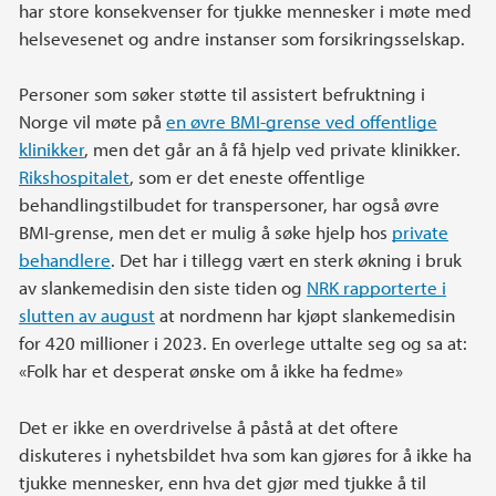
har store konsekvenser for tjukke mennesker i møte med
helsevesenet og andre instanser som forsikringsselskap.
Personer som søker støtte til assistert befruktning i
Norge vil møte på
en øvre BMI-grense ved offentlige
klinikker
, men det går an å få hjelp ved private klinikker.
Rikshospitalet
, som er det eneste offentlige
behandlingstilbudet for transpersoner, har også øvre
BMI-grense, men det er mulig å søke hjelp hos
private
behandlere
. Det har i tillegg vært en sterk økning i bruk
av slankemedisin den siste tiden og
NRK rapporterte i
slutten av august
at nordmenn har kjøpt slankemedisin
for 420 millioner i 2023. En overlege uttalte seg og sa at:
«Folk har et desperat ønske om å ikke ha fedme»
Det er ikke en overdrivelse å påstå at det oftere
diskuteres i nyhetsbildet hva som kan gjøres for å ikke ha
tjukke mennesker, enn hva det gjør med tjukke å til