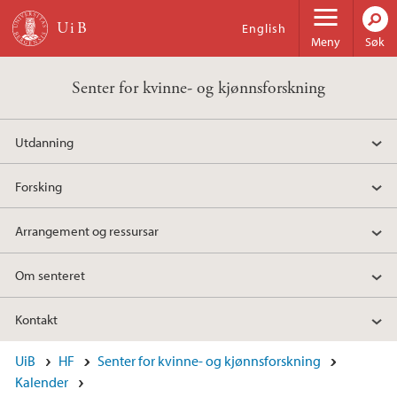
Hopp til hovedinnhold
English
Meny
Søk
Senter for kvinne- og kjønnsforskning
Utdanning
Forsking
Arrangement og ressursar
Om senteret
Kontakt
UiB
HF
Senter for kvinne- og kjønnsforskning
Kalender