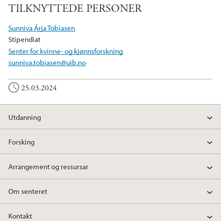
TILKNYTTEDE PERSONER
c
i
n
e
t
k
Sunniva Árja Tobiasen
b
t
e
Stipendiat
o
e
d
Senter for kvinne- og kjønnsforskning
o
r
I
sunniva.tobiasen@uib.no
k
n
25.03.2024
Utdanning
Forsking
Arrangement og ressursar
Om senteret
Kontakt