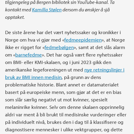
tilgjengeleg på Bergen bibliotek sin YouTube-kanal. Ta
kontakt med
Kamilla Stølen
dersom du ønskjer å sjå
opptaket.
De siste årene har det vært nyhetssaker og kronikker i
Norge om hva vi gjør med «
fedmeepidemien
», at Norge
ikke er rigget for «
fedmebølgen
», samt at det slås alarm
om «
barnefedme
». Det har også vært flere nyhetssaker
om BMI- eller KMI-skalaen, og i juni 2023 gikk den
amerikanske legeforeningen ut med
nye retningslinjer i
bruk av BMI innen medisin
, på grunn av dens
problematiske historie. Blant annet er datamaterialet
basert på europeiske menn, som gjør at det er en bias
som slår særlig negativt ut mot kvinner, spesielt
melaninrike kvinner. Selv om denne skalaen opprinnelig
aldri var ment å bli brukt til medisinske vurderinger eller
på individuelt nivå, brukes den i dag til å klassifisere og
diagnostisere mennesker i ulike vektgrupper, og dette