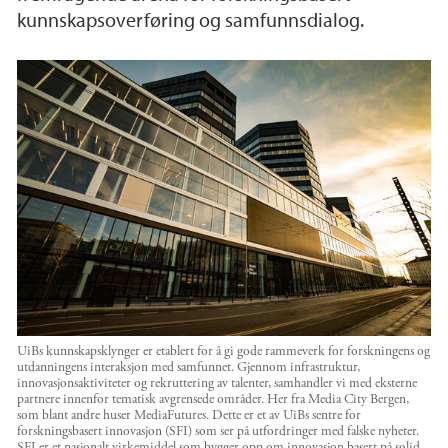
kunnskapsoverføring og samfunnsdialog.
UiBs kunnskapsklynger er etablert for å gi gode rammeverk for forskningens og
utdanningens interaksjon med samfunnet. Gjennom infrastruktur,
innovasjonsaktiviteter og rekruttering av talenter, samhandler vi med eksterne
partnere innenfor tematisk avgrensede områder. Her fra Media City Bergen,
som blant andre huser MediaFutures. Dette er et av UiBs sentre for
forskningsbasert innovasjon (SFI) som ser på utfordringer med falske nyheter.
SFI er et nasjonalt virkemiddel som bygger opp om innovasjon basert på solid