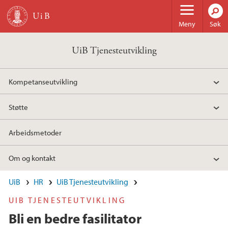
Hopp til hovedinnhold
Meny
Søk
UiB Tjenesteutvikling
Kompetanseutvikling
Støtte
Arbeidsmetoder
Om og kontakt
UiB
HR
UiB Tjenesteutvikling
UIB TJENESTEUTVIKLING
Bli en bedre fasilitator