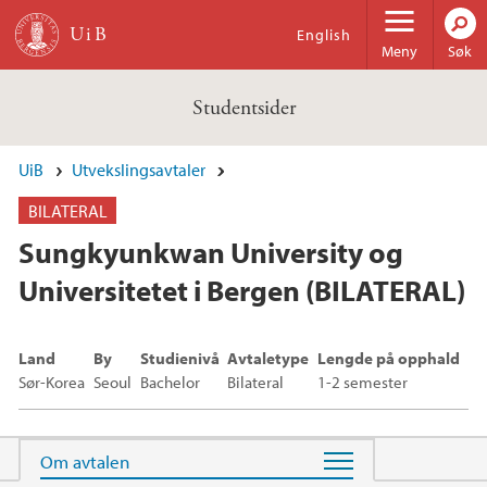
Hopp til hovedinnhold
English
Meny
Søk
Studentsider
UiB
Utvekslingsavtaler
BILATERAL
Sungkyunkwan University og
Universitetet i Bergen (BILATERAL)
Land
By
Studienivå
Avtaletype
Lengde på opphald
Sør-Korea
Seoul
Bachelor
Bilateral
1-2 semester
Hovedinnhold