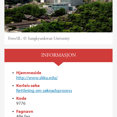
Foto/ill.:
© Sungkyunkwan University
INFORMASJON
Hjemmeside
http://www.skku.edu/
Korleis søke
Rettleiing om søknadsprosess
Kode
9776
Fagnavn
Alle fag