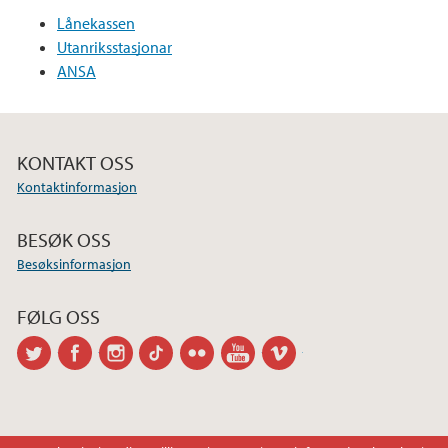
Lånekassen
Utanriksstasjonar
ANSA
KONTAKT OSS
Kontaktinformasjon
BESØK OSS
Besøksinformasjon
FØLG OSS
twitter
facebook
instagram
tiktok
flickr
youtube
vimeo