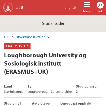
Hopp til hovedinnhold
English
Meny
Søk
Studentsider
UiB
Utvekslingsavtaler
ERASMUS+UK
Loughborough University og
Sosiologisk institutt
(ERASMUS+UK)
Land
By
Studieplassar
Storbritannia
Loughborough, Leicestershire
2
Studienivå
Avtaletype
Lengde på opphald