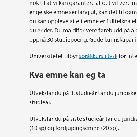
nok til at vi kan garantere at det vil vere
engelske emne ser lang ut, kan det til dø
du kan oppleve at eit emne er fullteikna el
du er der. Du må difor vere førebudd på å 
oppnå 30 studiepoeng. Gode kunnskapar i t
Universitetet tilbyr
språkkurs i tysk
for int
Kva emne kan eg ta
Utvekslar du på 3. studieår tar du juridi
studieår.
Utvekslar du på siste studieår tar du jur
(10 sp) og fordjupingsemne (20 sp).