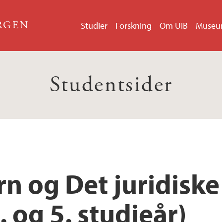
ERGEN
Studier
Forskning
Om UiB
Muse
Studentsider
rn og Det juridiske
. og 5. studieår)