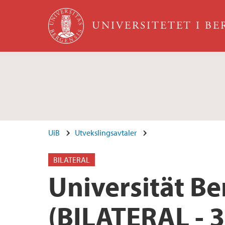
Hopp til hovedinnhold
UNIVERSITETET I B
UiB
Utvekslingsavtaler
BILATERAL
Universität Be
(BILATERAL - 3