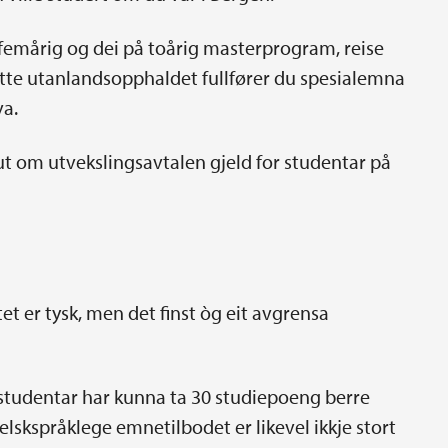
å femårig og dei på toårig masterprogram, reise
 dette utanlandsopphaldet fullfører du spesialemna
va.
ut om utvekslingsavtalen gjeld for studentar på
t er tysk, men det finst òg eit avgrensa
sstudentar har kunna ta 30 studiepoeng berre
skspråklege emnetilbodet er likevel ikkje stort