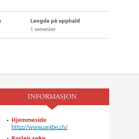
e
Lengde på opphald
1 semester
INFORMASJON
Hjemmeside
http://www.unibe.ch/
Korleis søke