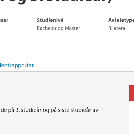
ssar
Studienivå
Avtaletyp
Bachelor og Master
Bilateral
dentrapportar
e på 3. studieår og på siste studieår av