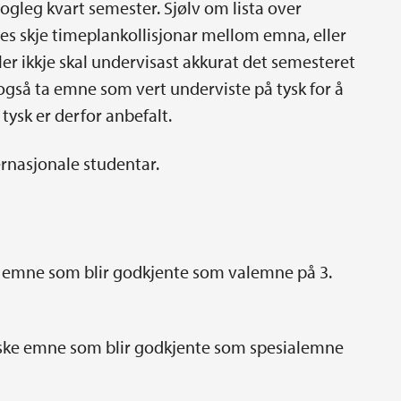
 mogleg kvart semester. Sjølv om lista over
mes skje timeplankollisjonar mellom emna, eller
ler ikkje skal undervisast akkurat det semesteret
også ta emne som vert underviste på tysk for å
ysk er derfor anbefalt.
ernasjonale studentar.
ske emne som blir godkjente som valemne på 3.
idiske emne som blir godkjente som spesialemne