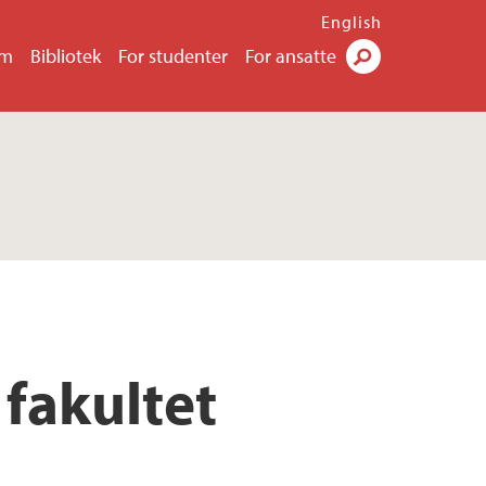
English
um
Bibliotek
For studenter
For ansatte
Søk
 fakultet