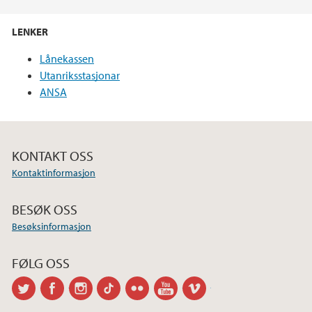
LENKER
Lånekassen
Utanriksstasjonar
ANSA
KONTAKT OSS
Kontaktinformasjon
BESØK OSS
Besøksinformasjon
FØLG OSS
twitter
facebook
instagram
tiktok
flickr
youtube
vimeo