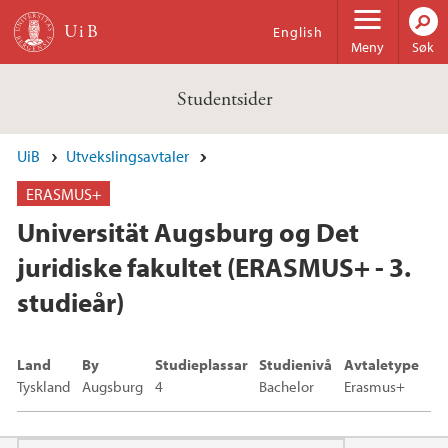
Hopp til hovedinnhold
English
Meny
Søk
Studentsider
UiB
Utvekslingsavtaler
ERASMUS+
Universität Augsburg og Det
juridiske fakultet (ERASMUS+ - 3.
studieår)
Land
By
Studieplassar
Studienivå
Avtaletype
Tyskland
Augsburg
4
Bachelor
Erasmus+