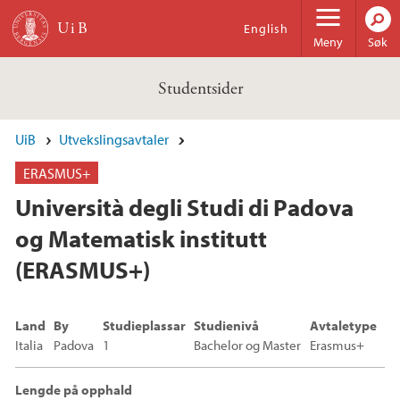
Hopp til hovedinnhold
English
Meny
Søk
Studentsider
UiB
Utvekslingsavtaler
ERASMUS+
Università degli Studi di Padova
og Matematisk institutt
(ERASMUS+)
Land
By
Studieplassar
Studienivå
Avtaletype
Italia
Padova
1
Bachelor og Master
Erasmus+
Lengde på opphald