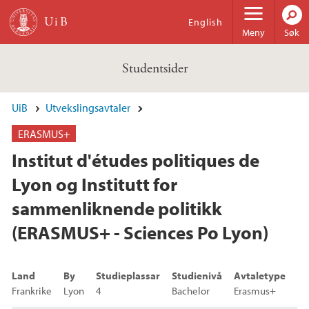
Hopp til hovedinnhold
English
Meny
Søk
Studentsider
UiB
Utvekslingsavtaler
ERASMUS+
Institut d'études politiques de
Lyon og Institutt for
sammenliknende politikk
(ERASMUS+ - Sciences Po Lyon)
Land
By
Studieplassar
Studienivå
Avtaletype
Frankrike
Lyon
4
Bachelor
Erasmus+