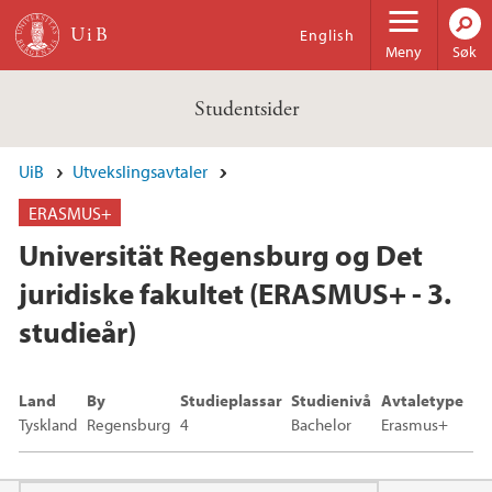
Hopp til hovedinnhold
English
Meny
Søk
Studentsider
UiB
Utvekslingsavtaler
ERASMUS+
Universität Regensburg og Det
juridiske fakultet (ERASMUS+ - 3.
studieår)
Land
By
Studieplassar
Studienivå
Avtaletype
Tyskland
Regensburg
4
Bachelor
Erasmus+