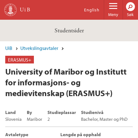
Hopp til hovedinnhold
English
Meny
Søk
Studentsider
UiB
Utvekslingsavtaler
ERASMUS+
University of Maribor og Institutt
for informasjons- og
medievitenskap (ERASMUS+)
Land
By
Studieplassar
Studienivå
Slovenia
Maribor
2
Bachelor, Master og PhD
Avtaletype
Lengde på opphald