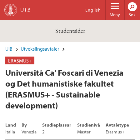
Hopp til hovedinnhold
English
Meny
Søk
Studentsider
UiB
Utvekslingsavtaler
ERASMUS+
Università Ca' Foscari di Venezia
og Det humanistiske fakultet
(ERASMUS+ - Sustainable
development)
Land
By
Studieplassar
Studienivå
Avtaletype
Italia
Venezia
2
Master
Erasmus+