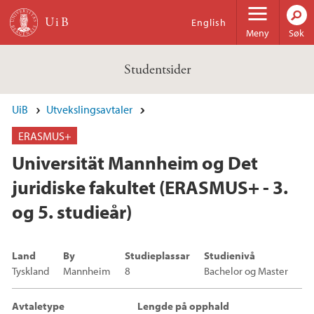
Hopp til hovedinnhold
English
Meny
Søk
Studentsider
UiB
Utvekslingsavtaler
ERASMUS+
Universität Mannheim og Det
juridiske fakultet (ERASMUS+ - 3.
og 5. studieår)
Land
By
Studieplassar
Studienivå
Tyskland
Mannheim
8
Bachelor og Master
Avtaletype
Lengde på opphald