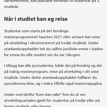
vårsemesteret, kan plassane fordelast til studentar på 3.
studieår.
Når i studiet kan eg reise
Studentar som starta på det femårige
masterprogrammet hausten 2021 eller seinare kan reise
på utveksling i vårsemesteret på tredje studieår. Under
utanlandsopphaldet tek du valfrie juridiske emne i staden
for emna du ville studert om du var i Bergen.
I tillegg kan alle jusstudentar, både dei på femårig og dei
på toårig masterprogram, reise på utveksling i sitt siste
studieår. Under dette utanlandsopphaldet fullfører du
spesialemna dine, og i nokre tilfelle også masteroppgåva.
Under overskrifta "kven kan søke" finn du ut om
utvekslingsavtalen gjeld for studentar på tredje eller på
femte studieår, eller begge.