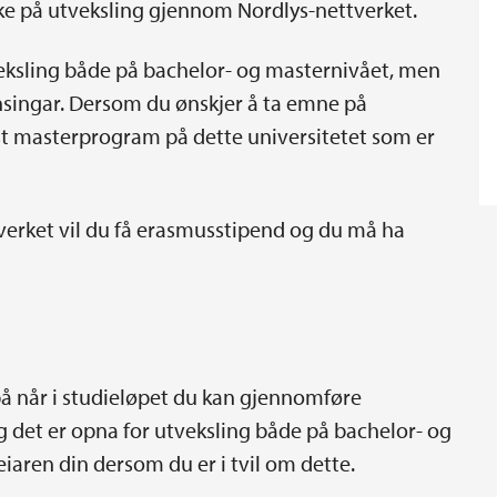
ke på utveksling gjennom Nordlys-nettverket.
veksling både på bachelor- og masternivået, men
ensingar. Dersom du ønskjer å ta emne på
nst masterprogram på dette universitetet som er
erket vil du få erasmusstipend og du må ha
å når i studieløpet du kan gjennomføre
 det er opna for utveksling både på bachelor- og
iaren din dersom du er i tvil om dette.