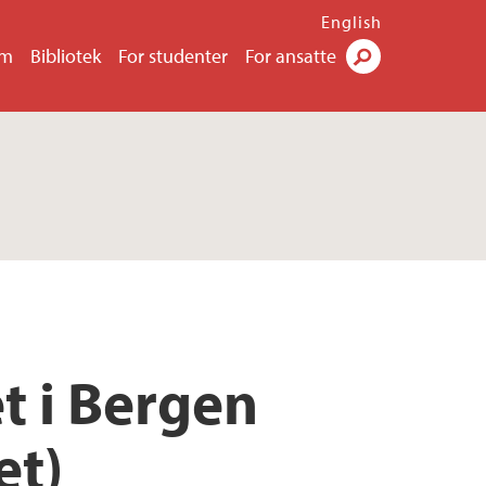
English
um
Bibliotek
For studenter
For ansatte
Søk
t i Bergen
et)