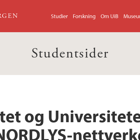
ERGEN
Studier
Forskning
Om UiB
Muse
Studentsider
et og Universitete
NORDLYS-nettverk