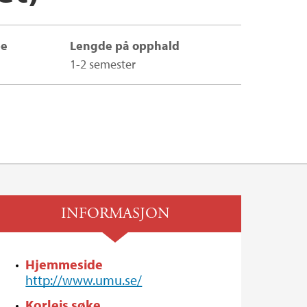
pe
Lengde på opphald
1-2 semester
INFORMASJON
Hjemmeside
http://www.umu.se/
Korleis søke