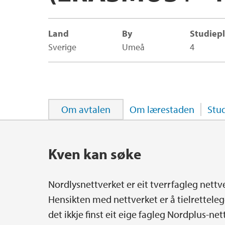
Land
By
Studiepl
Sverige
Umeå
4
Om avtalen
Om lærestaden
Stu
Hovedinnhold
Kven kan søke
Nordlysnettverket er eit tverrfagleg nettve
Hensikten med nettverket er å tielrettelegg
det ikkje finst eit eige fagleg Nordplus-n