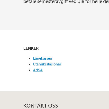
betale semesteravgift ved UiB for heile den
LENKER
Lånekassen
Utanriksstasjonar
ANSA
KONTAKT OSS