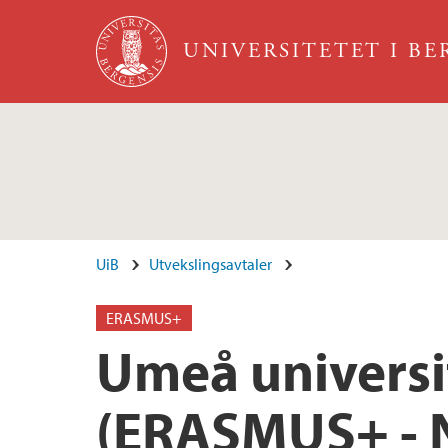
Hopp til hovedinnhold
UNIVERSITETET I B
UiB
Utvekslingsavtaler
ERASMUS+
Umeå universit
(ERASMUS+ - 