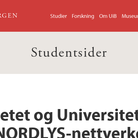
ERGEN
Studier
Forskning
Om UiB
Muse
Studentsider
etet og Universite
NORDLYS-nettverk