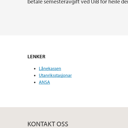
betale semesteravgift ved UiB for heile den
LENKER
Lånekassen
Utanriksstasjonar
ANSA
KONTAKT OSS