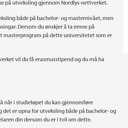
ke på utveksling gjennom Nordlys-nettverket.
veksling både på bachelor- og masternivået, men
ensingar. Dersom du ønskjer å ta emne på
nst masterprogram på dette universitetet som er
erket vil du få erasmusstipend og du må ha
å når i studieløpet du kan gjennomføre
 det er opna for utveksling både på bachelor- og
iaren din dersom du er i tvil om dette.