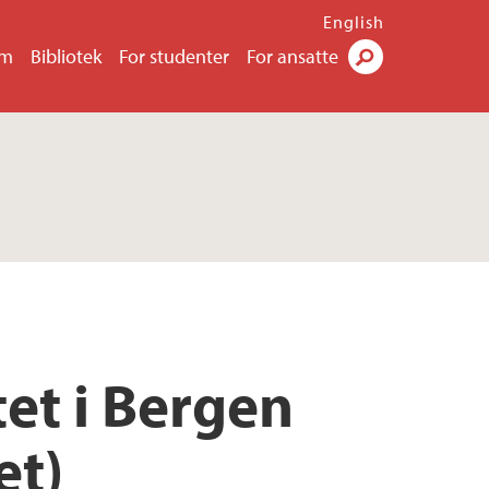
English
um
Bibliotek
For studenter
For ansatte
Søk
tet i Bergen
et)