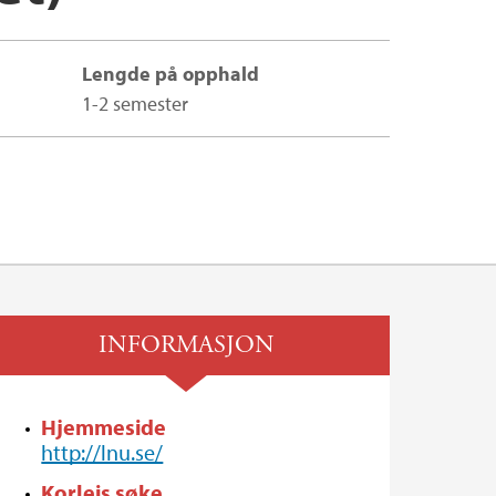
Lengde på opphald
1-2 semester
INFORMASJON
Hjemmeside
http://lnu.se/
Korleis søke