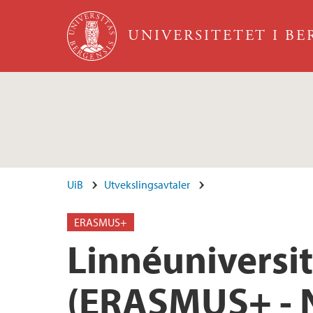
Hopp til hovedinnhold
UNIVERSITETET I B
UiB
Utvekslingsavtaler
ERASMUS+
Linnéuniversit
(ERASMUS+ - 