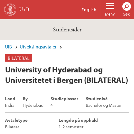
Hopp til hovedinnhold
English
Meny
Søk
Studentsider
UiB
Utvekslingsavtaler
BILATERAL
University of Hyderabad og
Universitetet i Bergen (BILATERAL)
Land
By
Studieplassar
Studienivå
India
Hyderabad
4
Bachelor og Master
Avtaletype
Lengde på opphald
Bilateral
1-2 semester