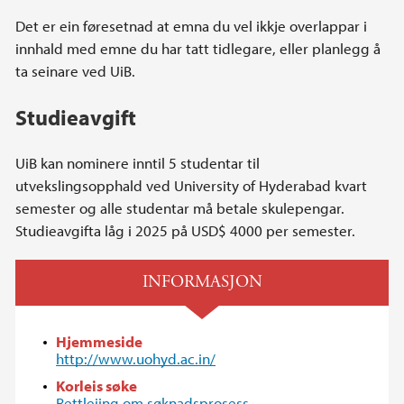
Det er ein føresetnad at emna du vel ikkje overlappar i
innhald med emne du har tatt tidlegare, eller planlegg å
ta seinare ved UiB.
Studieavgift
UiB kan nominere inntil 5 studentar til
utvekslingsopphald ved University of Hyderabad kvart
semester og alle studentar må betale skulepengar.
Studieavgifta låg i 2025 på USD$ 4000 per semester.
INFORMASJON
Hjemmeside
http://www.uohyd.ac.in/
Korleis søke
Rettleiing om søknadsprosess