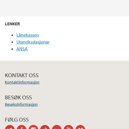
LENKER
Lånekassen
Utanriksstasjonar
ANSA
KONTAKT OSS
Kontaktinformasjon
BESØK OSS
Besøksinformasjon
FØLG OSS
twitter
facebook
instagram
tiktok
flickr
youtube
vimeo