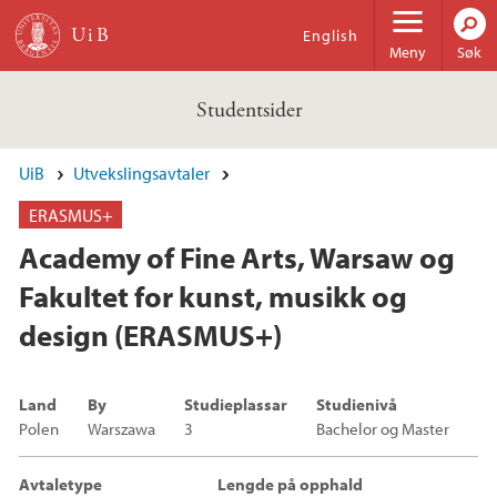
Hopp til hovedinnhold
English
Meny
Søk
Studentsider
UiB
Utvekslingsavtaler
ERASMUS+
Academy of Fine Arts, Warsaw og
Fakultet for kunst, musikk og
design (ERASMUS+)
Land
By
Studieplassar
Studienivå
Polen
Warszawa
3
Bachelor og Master
Avtaletype
Lengde på opphald