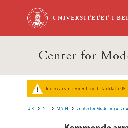
Hopp til hovedinnhold
UNIVERSITETET I B
Center for Mod
Ingen arrangement med startdato 08.08.
Varselmelding
UiB
NT
MATH
Center for Modeling of Co
Kommende arran