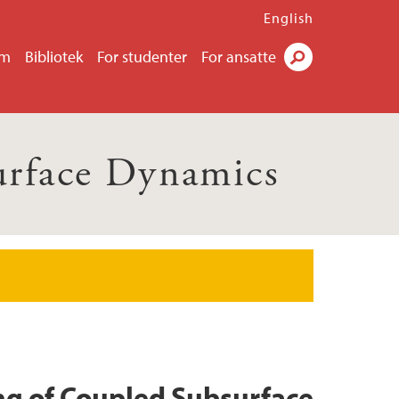
English
um
Bibliotek
For studenter
For ansatte
Søk
urface Dynamics
g of Coupled Subsurface