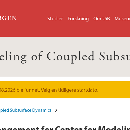
ERGEN
Studier
Forskning
Om UiB
Muse
eling of Coupled Subs
2026 ble funnet. Velg en tidligere startdato.
upled Subsurface Dynamics
gement for Center for Modelin