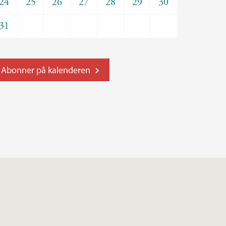
24
25
26
27
28
29
30
31
Abonner på kalenderen