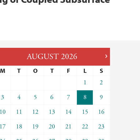
AUGUST
2026
M
T
O
T
F
L
S
1
2
3
4
5
6
7
8
9
10
11
12
13
14
15
16
17
18
19
20
21
22
23