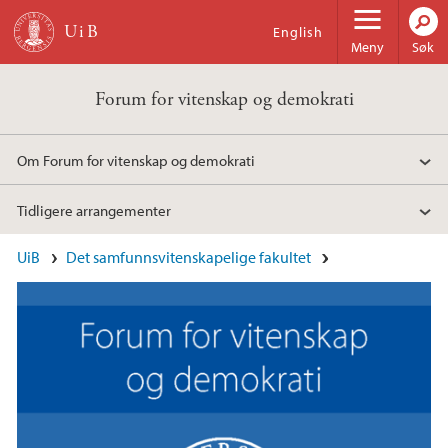
Hopp til hovedinnhold
English
Meny
Søk
Forum for vitenskap og demokrati
Om Forum for vitenskap og demokrati
Tidligere arrangementer
Hovedinnhold
UiB
Det samfunnsvitenskapelige fakultet