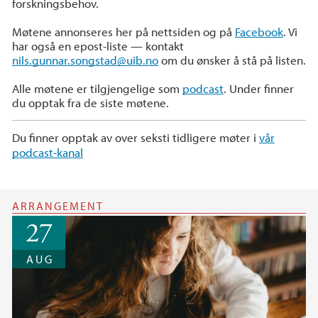
forskningsbehov.
Møtene annonseres her på nettsiden og på
Facebook
. Vi
har også en epost-liste — kontakt
nils.gunnar.songstad@uib.no
om du ønsker å stå på listen.
Alle møtene er tilgjengelige som
podcast
. Under finner
du opptak fra de siste møtene.
Du finner opptak av over seksti tidligere møter i
vår
podcast-kanal
ARRANGEMENT
27
AUG