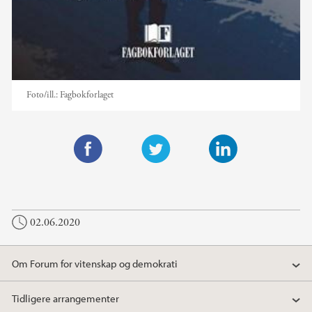
Foto/ill.:
Fagbokforlaget
F
T
L
a
w
i
c
i
n
02.06.2020
e
t
k
b
t
e
o
e
d
Om Forum for vitenskap og demokrati
o
r
I
k
n
Tidligere arrangementer