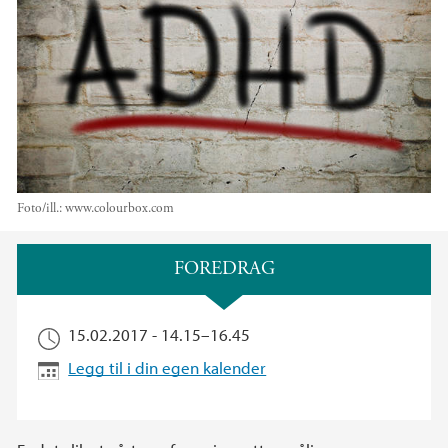
Foto/ill.:
www.colourbox.com
Hovedinnhold
FOREDRAG
15.02.2017 -
14.15
–
16.45
Legg til i din egen kalender